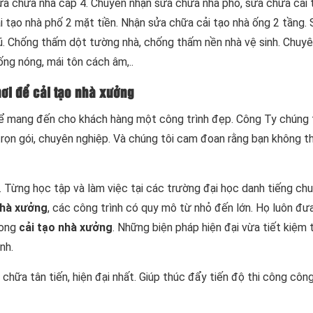
ửa chữa nhà cấp 4. Chuyên nhận sửa chữa nhà phố, sửa chữa cải 
 tạo nhà phố 2 mặt tiền. Nhận sửa chữa cải tạo nhà ống 2 tầng.
ũ. Chống thấm dột tường nhà, chống thấm nền nhà vệ sinh. Chuyê
ống nóng, mái tôn cách âm,..
nơi để cải tạo nhà xưởng
ể mang đến cho khách hàng một công trình đẹp. Công Ty chúng t
 trọn gói, chuyên nghiệp. Và chúng tôi cam đoan rằng bạn không t
m. Từng học tập và làm việc tại các trường đại học danh tiếng ch
nhà xưởng
, các công trình có quy mô từ nhỏ đến lớn. Họ luôn đưa
rong
cải tạo nhà xưởng
. Những biện pháp hiện đại vừa tiết kiệm 
nh.
chữa tân tiến, hiện đại nhất. Giúp thúc đẩy tiến độ thi công công