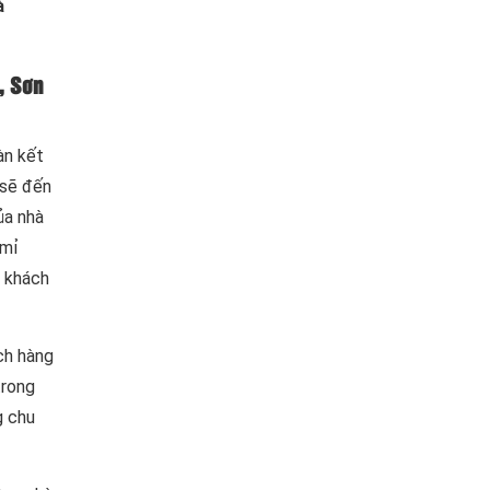
à
, Sơn
àn kết
 sẽ đến
ủa nhà
 mỉ
o khách
ch hàng
trong
g chu