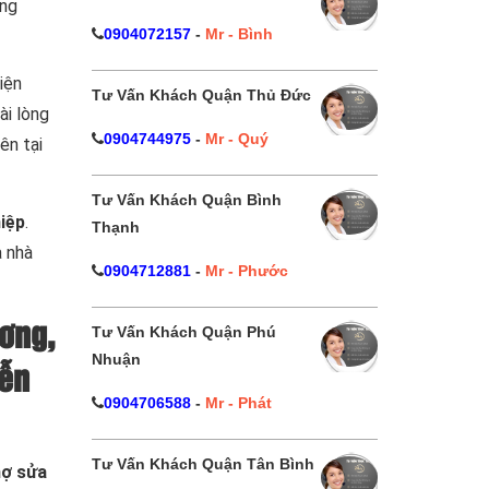
ợng
0904072157
-
Mr - Bình
iện
Tư Vấn Khách Quận Thủ Đức
ài lòng
0904744975
-
Mr - Quý
ên tại
Tư Vấn Khách Quận Bình
iệp
.
Thạnh
a nhà
0904712881
-
Mr - Phước
ơng,
Tư Vấn Khách Quận Phú
Nhuận
iễn
0904706588
-
Mr - Phát
Tư Vấn Khách Quận Tân Bình
hợ sửa