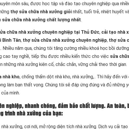
huyên môn sâu, được học tập và đào tạo chuyên nghiệp qua nhiề
 những
thợ sửa chữa nhà xưởng giỏi
nhất, tuổi trẻ, nhiệt huyết v
h
sửa chữa nhà xưởng chất lượng nhất
.
ửa chữa nhà xưởng chuyên nghiệp tại Thủ Đức
,
cải tạo nhà 
i Bình Tân
,
thợ sửa chữa nhà xưởng chuyên nghiệp
,
thợ sửa 
.. Nhiều năm qua, chúng tôi tăng cường nhiều khoá học bồi dưỡn
g cao tay nghề, tiếp thu được nhiều kiến thức cho việc
sửa chữa
n những nhà xưởng kiên cố, chắc chắn, vững chải theo thời gian.
a nhà kho
, chống thấm dột nhà kho, nhà xưởng,.. Thì hãy đến với
g làm bạn thất vọng. Chúng tôi sẽ đáp ứng đúng và đủ những y
 của mình.
ên nghiệp
, nhanh chóng, đảm bảo chất lượng. An toàn, 
g trình nhà xưởng của bạn:
nhà xưởng, cơi nới, mở rộng diện tích nhà xưởng. Dịch vụ cải tạo