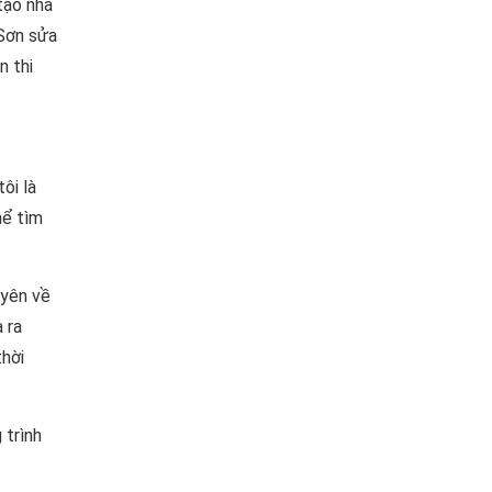
tạo nhà
 Sơn sửa
n thi
ôi là
hể tìm
uyên về
 ra
thời
 trình