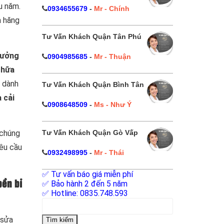
u năm.
0934655679
-
Mr - Chính
à hăng
Tư Vấn Khách Quận Tân Phú
xưởng
0904985685
-
Mr - Thuận
chữa
g dành
Tư Vấn Khách Quận Bình Tân
 cải
0908648509
-
Ms - Như Ý
Tư Vấn Khách Quận Gò Vấp
 chúng
êu cầu
0932498995
-
Mr - Thái
✅ Tư vấn báo giá miễn phí
✅ Bảo hành 2 đến 5 năm
bền bỉ
✅ Hotline: 0835.748.593
Tìm
kiếm
 sửa
cho: