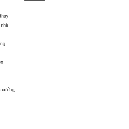
thay
o nhà
ống
ên
à xưởng,