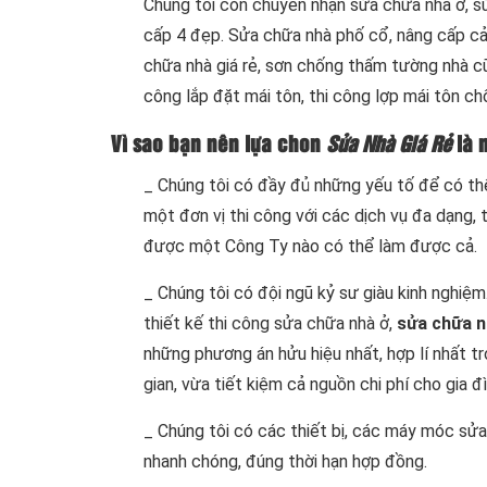
Chúng tôi còn chuyên nhận sửa chữa nhà ở, s
cấp 4 đẹp. Sửa chữa nhà phố cổ, nâng cấp cải
chữa nhà giá rẻ, sơn chống thấm tường nhà c
công lắp đặt mái tôn, thi công lợp mái tôn ch
Vì sao bạn nên lựa chon
Sửa Nhà Giá Rẻ
là 
_ Chúng tôi có đầy đủ những yếu tố để có th
một đơn vị thi công với các dịch vụ đa dạng,
được một Công Ty nào có thể làm được cả.
_ Chúng tôi có đội ngũ kỷ sư giàu kinh nghiệ
thiết kế thi công sửa chữa nhà ở,
sửa chữa 
những phương án hửu hiệu nhất, hợp lí nhất t
gian, vừa tiết kiệm cả nguồn chi phí cho gia đì
_ Chúng tôi có các thiết bị, các máy móc sửa 
nhanh chóng, đúng thời hạn hợp đồng.