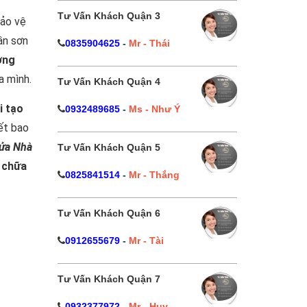
Tư Vấn Khách Quận 3
bảo vệ
ần sơn
0835904625
-
Mr - Thái
ởng
a mình.
Tư Vấn Khách Quận 4
i tạo
0932489685
-
Ms - Như Ý
ết bao
ửa Nhà
Tư Vấn Khách Quận 5
 chữa
0825841514
-
Mr - Thắng
Tư Vấn Khách Quận 6
0912655679
-
Mr - Tài
Tư Vấn Khách Quận 7
0932377972
-
Mr - Huy