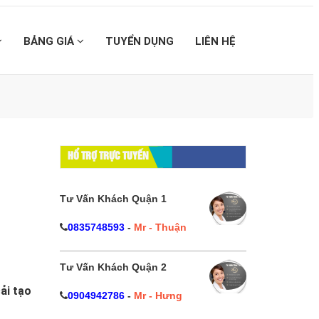
BẢNG GIÁ
TUYỂN DỤNG
LIÊN HỆ
HỔ TRỢ TRỰC TUYẾN
Tư Vấn Khách Quận 1
0835748593
-
Mr - Thuận
Tư Vấn Khách Quận 2
ải tạo
0904942786
-
Mr - Hưng