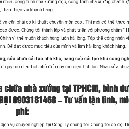
ại nhiều công trình nhà xưởng đẹp, công trình nhà xưởng chất lư
, thân thiện với khách hàng.
 và cần phải có kỉ thuật chuyên môn cao . Thì mới có thể thực h
ao được. Chúng tôi thành lập và phát triển với phương châm ” H
Chính vì thế muốn khách hàng luôn hài lòng. Tập thể công nhân vi
nh. Để đạt được mục tiêu của mình và làm hài lòng khách hàng.
ởng
,
sửa chữa cải tạo nhà kho
,
nâng cấp cải tạo khu công ngh
từ quy mô diện tích nhỏ đến quy mô diện tích lớn. Nhận sửa chữ
sửa chữa nhà xưởng
tại TPHCM, bình dư
GỌI 0903181468
–
Tư vấn tận tình, m
phí
:
dịch vụ chuyên nghiệp tại Công Ty chúng tôi. Chúng tôi có đội
t