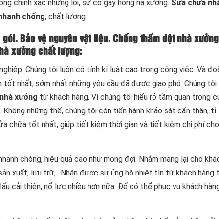
công chính xác những lỗi, sự cố gây hỏng nà xưởng.
Sửa chữa nh
nhanh chống
, chất lượng.
 gói
. Bảo vệ nguyên vật liệu. Chống thấm dột nhà xưởng
hà xưởng chất lượng:
ghiệp. Chúng tôi luôn có tính kỉ luật cao trong công việc. Và đo
h tốt nhất, sớm nhất những yêu cầu đã được giao phó. Chúng tôi
 nhà xưởng
từ khách hàng. Vì chúng tôi hiểu rỏ tầm quan trọng c
 Không những thế, chúng tôi còn tiến hành khảo sát cẩn thận, tỉ
 chữa tốt nhất, giúp tiết kiệm thời gian và tiết kiệm chi phí ch
g nhanh chóng, hiệu quả cao như mong đợi. Nhằm mang lại cho khá
ản xuất, lưu trữ,.. Nhận được sự ủng hộ nhiệt tìn từ khách hàng 
ấu cải thiện, nổ lưc nhiều hơn nữa. Để có thể phục vụ khách hàn