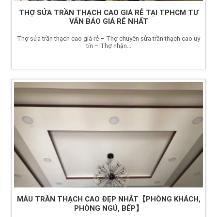
THỢ SỬA TRẦN THẠCH CAO GIÁ RẺ TẠI TPHCM TƯ
VẤN BÁO GIÁ RẺ NHẤT
Thợ sửa trần thạch cao giá rẻ – Thợ chuyên sửa trần thạch cao uy
tín – Thợ nhận...
MẪU TRẦN THẠCH CAO ĐẸP NHẤT【PHÒNG KHÁCH,
PHÒNG NGỦ, BẾP】