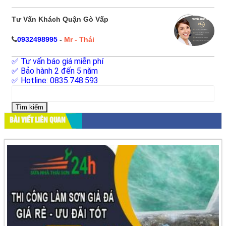
Tư Vấn Khách Quận Gò Vấp
0932498995
-
Mr - Thái
✅ Tư vấn báo giá miễn phí
✅ Bảo hành 2 đến 5 năm
✅ Hotline: 0835.748.593
Tìm
kiếm
cho:
BÀI VIẾT LIÊN QUAN