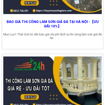
BÁO GIÁ THI CÔNG LÀM SƠN GIẢ ĐÁ TẠI HÀ NỘI -【ƯU
ĐÃI 10%】
Mục Lục1 Thái Sơn tư vấn báo giá chi phí dịch vụ thi công làm sơn giả đá
tại...