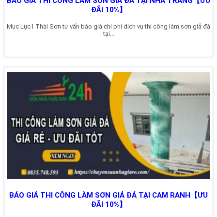
BÁO GIÁ THI CÔNG LÀM SƠN GIẢ ĐÁ TẠI NHA TRANG【ƯU
ĐÃI 10%】
Mục Lục1 Thái Sơn tư vấn báo giá chi phí dịch vụ thi công làm sơn giả đá
tại...
BÁO GIÁ THI CÔNG LÀM SƠN GIẢ ĐÁ TẠI CAM RANH【ƯU
ĐÃI 10%】