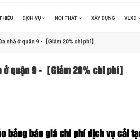
 THIỆU
DỊCH VỤ
NỘI THẤT
XÂY DỰNG
VLXD
hữa nhà ở quận 9 -【Giảm 20% chi phí】
hà ở quận 9 -【Giảm 20% chi phí】
o bảng báo giá chi phí dịch vụ cải tạ