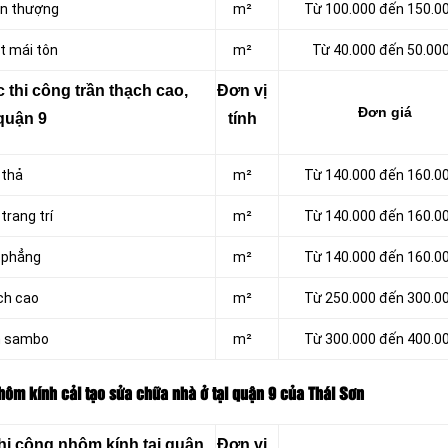
ân thượng
m²
Từ 100.000 đến 150.0
t mái tôn
m²
Từ 40.000 đến 50.00
 thi công trần thạch cao,
Đơn vị
Đơn giá
quận 9
tính
 thả
m²
Từ 140.000 đến 160.0
trang trí
m²
Từ 140.000 đến 160.0
 phẳng
m²
Từ 140.000 đến 160.0
ch cao
m²
Từ 250.000 đến 300.0
m sambo
m²
Từ 300.000 đến 400.0
hôm kính cải tạo sửa chữa nhà ở tại quận 9 của Thái Sơn
hi công nhôm kính tại quận
Đơn vị