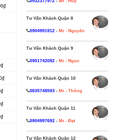
0932377972
-
Mr - Huy
00₫
Tư Vấn Khách Quận 8
0904991912
-
Mr - Nguyên
Tư Vấn Khách Quận 9
0901742092
-
Mr - Ngọc
0₫
Tư Vấn Khách Quận 10
0₫
0835748593
-
Mr - Thông
0₫
0₫
Tư Vấn Khách Quận 11
0₫
0904997692
-
Mr - Đạt
Tư Vấn Khách Quận 12