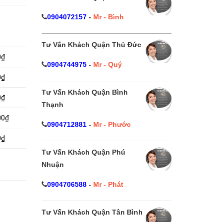
0904072157
-
Mr - Bình
Tư Vấn Khách Quận Thủ Đức
0₫
0904744975
-
Mr - Quý
0₫
Tư Vấn Khách Quận Bình
0₫
Thạnh
00₫
0904712881
-
Mr - Phước
0₫
Tư Vấn Khách Quận Phú
Nhuận
0904706588
-
Mr - Phát
Tư Vấn Khách Quận Tân Bình