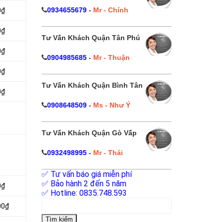
0934655679
-
Mr - Chính
0₫
0₫
Tư Vấn Khách Quận Tân Phú
0₫
0904985685
-
Mr - Thuận
0₫
Tư Vấn Khách Quận Bình Tân
0₫
0908648509
-
Ms - Như Ý
Tư Vấn Khách Quận Gò Vấp
0932498995
-
Mr - Thái
✅ Tư vấn báo giá miễn phí
✅ Bảo hành 2 đến 5 năm
0₫
✅ Hotline: 0835.748.593
Tìm
00₫
kiếm
cho: