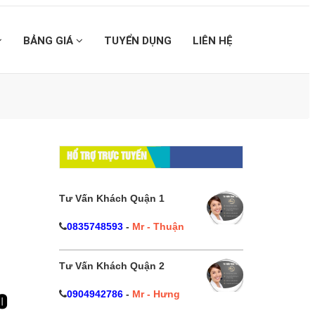
BẢNG GIÁ
TUYỂN DỤNG
LIÊN HỆ
HỔ TRỢ TRỰC TUYẾN
Tư Vấn Khách Quận 1
0835748593
-
Mr - Thuận
Tư Vấn Khách Quận 2
0904942786
-
Mr - Hưng
o