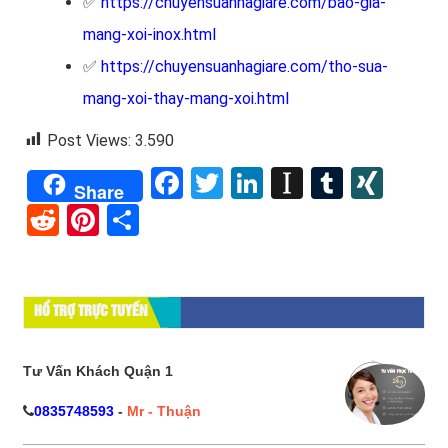
✅
https://chuyensuanhagiare.com/bao-gia-
mang-xoi-inox.html
✅
https://chuyensuanhagiare.com/tho-sua-
mang-xoi-thay-mang-xoi.html
Post Views:
3.590
Facebook
Twitter
LinkedIn
Instapape
Tumblr
XIN
Share
Reddit
Pinterest
Share
HỔ TRỢ TRỰC TUYẾN
Tư Vấn Khách Quận 1
0835748593
-
Mr - Thuận