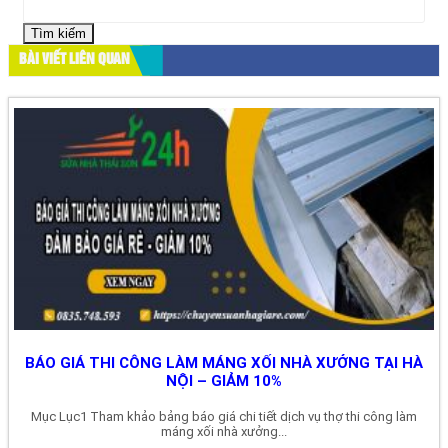
kiếm
cho:
BÀI VIẾT LIÊN QUAN
BÁO GIÁ THI CÔNG LÀM MÁNG XỐI NHÀ XƯỞNG TẠI HÀ
NỘI – GIẢM 10%
Mục Lục1 Tham khảo bảng báo giá chi tiết dịch vụ thợ thi công làm
máng xối nhà xưởng...