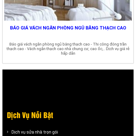
BÁO GIÁ VÁCH NGĂN PHÒNG NGỦ BẰNG THẠCH CAO
Báo giá vách ngăn phòng ngủ bằng thạch cao - Thi công đóng trần
thạch cao - Vách ngăn thạch cao nhà chung cư, cao ốc,.. Dịch vụ giá rẻ
hấp dẫn
Dịch Vụ Nỗi Bật
Dịch vụ sửa nhà trọn gói