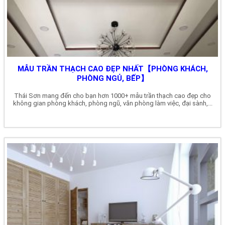
MẪU TRẦN THẠCH CAO ĐẸP NHẤT【PHÒNG KHÁCH,
PHÒNG NGỦ, BẾP】
Thái Sơn mang đến cho bạn hơn 1000+ mẫu trần thạch cao đẹp cho
không gian phòng khách, phòng ngũ, văn phòng làm việc, đại sành,...