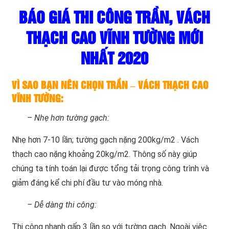
BÁO GIÁ THI CÔNG TRẦN, VÁCH
THẠCH CAO VĨNH TƯỜNG MỚI
NHẤT 2020
VÌ SAO BẠN NÊN CHỌN TRẦN – VÁCH THẠCH CAO
VĨNH TƯỜNG:
– Nhẹ hơn tường gạch:
Nhẹ hơn 7-10 lần; tường gạch nặng 200kg/m2 . Vách
thạch cao nặng khoảng 20kg/m2. Thông số này giúp
chúng ta tính toán lại được tổng tải trọng công trình và
giảm đáng kể chi phí đầu tư vào móng nhà.
– Dễ dàng thi công:
Thi công nhanh gấp 3 lần so với tường gạch. Ngoài việc