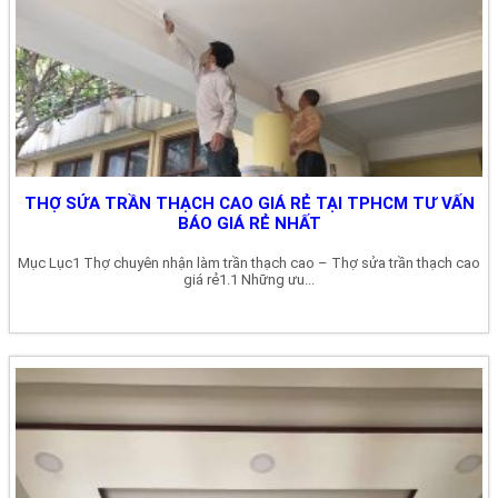
THỢ SỬA TRẦN THẠCH CAO GIÁ RẺ TẠI TPHCM TƯ VẤN
BÁO GIÁ RẺ NHẤT
Mục Lục1 Thợ chuyên nhận làm trần thạch cao – Thợ sửa trần thạch cao
giá rẻ1.1 Những ưu...