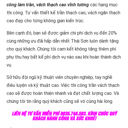
công làm trần, vách thạch cao vĩnh tường
các hạng mục
thi công. Tư vấn thiết kế trần thạch cao, vách ngăn thạch
cao đẹp cho từng không gian kiến trúc.
Bên cạnh đó, bạn sẽ được giảm chi phí dịch vụ đến 20%
cùng những ưu đãi hấp dẫn nhất Thái Sơn luôn dành tặng
cho quý khách. Chúng tôi cam kết không tăng thêm phí
phụ thu hay bất kể phí dịch vụ nào sau khi hoàn thành dịch
vụ.
Sở hữu đội ngũ kỹ thuật viên chuyên nghiệp, tay nghề
điêu luyện và kỹ thuật cao. Việc thi công trần vách thạch
cao sẽ được hoàn thiện nhanh và đạt chất lượng cao. Và
chúng tôi tin rằng quý khách cũng sẽ vô cùng hài lòng.
LIÊN HỆ TƯ VẤN MIỄN PHÍ 0835.748.593. KÍNH CHÚC QUÝ
KHÁCH HÀNH CÔNG VÀ SỨC KHOẺ!