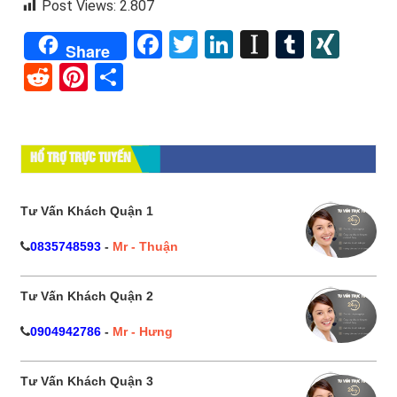
Post Views:
2.807
Facebook
Twitter
LinkedIn
Instapape
Tumblr
XIN
Share
Reddit
Pinterest
Share
HỔ TRỢ TRỰC TUYẾN
Tư Vấn Khách Quận 1
0835748593
-
Mr - Thuận
Tư Vấn Khách Quận 2
0904942786
-
Mr - Hưng
Tư Vấn Khách Quận 3