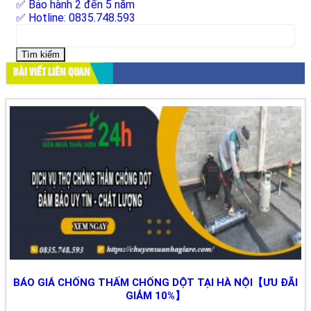
✅ Bảo hành 2 đến 5 năm
✅ Hotline: 0835.748.593
Tìm
kiếm
cho:
BÀI VIẾT LIÊN QUAN
BÁO GIÁ CHỐNG THẤM CHỐNG DỘT TẠI HÀ NỘI【ƯU ĐÃI
GIẢM 10%】