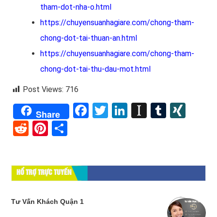
tham-dot-nha-o.html
https://chuyensuanhagiare.com/chong-tham-
chong-dot-tai-thuan-an.html
https://chuyensuanhagiare.com/chong-tham-
chong-dot-tai-thu-dau-mot.html
Post Views:
716
Facebook
Twitter
LinkedIn
Instapape
Tumblr
XIN
Share
Reddit
Pinterest
Share
HỔ TRỢ TRỰC TUYẾN
Tư Vấn Khách Quận 1