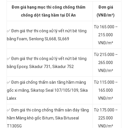
Đơn giá hạng mục thi công chống thấm
Đơn giá
chống dột tầng hầm tại Dĩ An
(VNĐ/m²)
Từ 165.000 –
✅ Đơn giá thợ thi công xử lý vết nứt bê tông
215.000
bằng Foam, Senlong SL668, SL669
VNĐ/m²
Từ 215.000 –
✅ Đơn giá thợ thi công xử lý vết nứt bê tông
265.000
bằng Epoxy, Sikadur 731, Sikadur 752
VNĐ/m²
✅ Đơn giá chống thấm sàn tầng hầm màng
Từ 115.000 –
gốc xi măng, Sikatop Seal 107/105/109, Sika
165.000
Lalex
VNĐ/m²
✅ Đơn giá thi công chống thấm sàn đáy tầng
Từ 175.000 –
hầm Màng khò gốc Bitum, Sika Bituseal
225.000
T130SG
VNĐ/m²