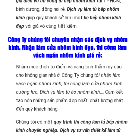
giá dịch vụ thi công tủ bếp nhôm kính
tại TPHCM,
bình dương, đồng nai rẻ.
Dịch vụ làm tủ bếp nhôm
kính
giúp quý khách sở hữu một
kệ bếp nhôm kính
đẹp
với giá vô cùng tiết kiệm.
Công Ty chúng tôi chuyên nhận các dịch vụ nhôm
kính. Nhận làm cửa nhôm kính đẹp, thi công làm
vách ngăn nhôm kính giá rẻ:
Nhằm mục đích tô điểm và nâng tính thẫm mỹ cao
cho không gian nhà ở. Công Ty chúng
tôi nhận làm
vách ngăn nhôm kính, thi công làm cửa nhôm kính
cường lực. Dịch vụ làm tủ áo nhôm kính,…
Cam kết
tạo nên những sản phẩm đẹp nhất, chất lượng nhất
đến quý khách hàng.
Chúng tôi có một
quy trình thi công làm tủ bếp nhôm
kính chuyên nghiệp. Dịch vụ tư vấn thiết kế làm tủ