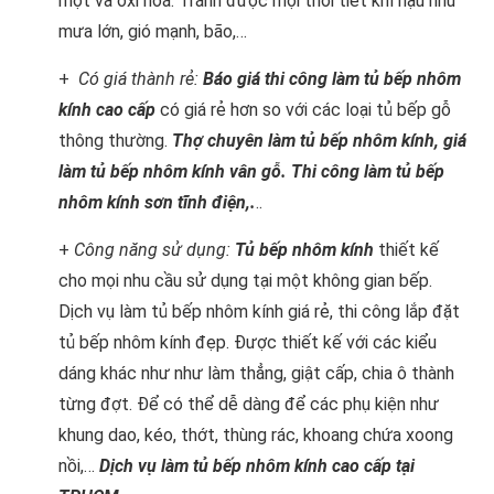
mọt và oxi hoá. Tránh được mọi thời tiết khí hậu như
mưa lớn, gió mạnh, bão,…
+
Có giá thành rẻ:
Báo giá thi công làm tủ bếp nhôm
kính cao cấp
có giá rẻ hơn so với các loại tủ bếp gỗ
thông thường.
Thợ chuyên làm tủ bếp nhôm kính, giá
làm tủ bếp nhôm kính vân gỗ. Thi công làm tủ bếp
nhôm kính sơn tĩnh điện,.
..
+
Công năng sử dụng:
Tủ bếp nhôm kính
thiết kế
cho mọi nhu cầu sử dụng tại một không gian bếp.
Dịch vụ làm tủ bếp nhôm kính giá rẻ, thi công lắp đặt
tủ bếp nhôm kính đẹp. Được thiết kế với các kiểu
dáng khác như như làm thẳng, giật cấp, chia ô thành
từng đợt. Để có thể dễ dàng để các phụ kiện như
khung dao, kéo, thớt, thùng rác, khoang chứa xoong
nồi,…
Dịch vụ làm tủ bếp nhôm kính cao cấp tại