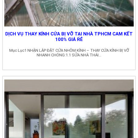
DỊCH VỤ THAY KÍNH CỬA BỊ VỠ TẠI NHÀ TPHCM CAM KẾT
100% GIÁ RẺ
Mục Lục1 NHẬN LẮP ĐẶT CỬA NHÔM KÍNH – THAY CỬA KÍNH BỊ VỠ
NHANH CHÓNG:1.1 SỬA NHÀ THÁI...