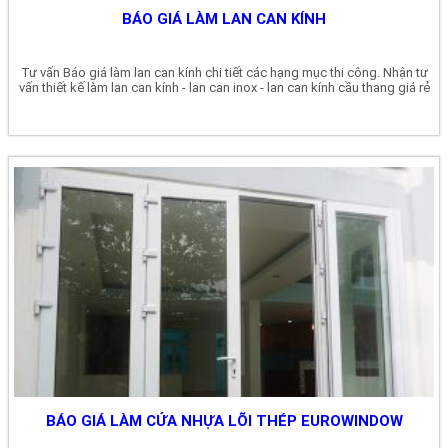
BÁO GIÁ LÀM LAN CAN KÍNH
Tư vấn Báo giá làm lan can kính chi tiết các hạng mục thi công. Nhận tư
vấn thiết kế làm lan can kính - lan can inox - lan can kính cầu thang giá rẻ
BÁO GIÁ LÀM CỬA NHỰA LÕI THÉP EUROWINDOW