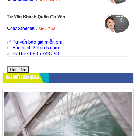
Tư Vấn Khách Quận Gò Vấp
0932498995
-
Mr - Thái
✅ Tư vấn báo giá miễn phí
✅ Bảo hành 2 đến 5 năm
✅ Hotline: 0835.748.593
Tìm
kiếm
cho:
BÀI VIẾT LIÊN QUAN