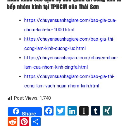
bếp nhôm kính tại TPHCM của Thái Sơn
https://chuyensuanhagiare.com/bao-gia-cua-
nhom-kinh-he-1000.html
https://chuyensuanhagiare.com/bao-gia-thi-
cong-lam-kinh-cuong-luc.html
https://chuyensuanhagiare.com/chuyen-nhan-
lam-cua-nhom-kinh-xingfa.html
https://chuyensuanhagiare.com/bao-gia-thi-
cong-lam-vach-ngan-nhom-kinh.html
Post Views:
1.740
Facebook
Twitter
LinkedIn
Instapape
Tumblr
XIN
Share
Reddit
Pinterest
Share