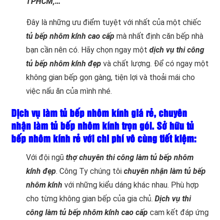
TPHCM,…
Đây là những ưu điểm tuyệt với nhất của một chiếc
tủ bếp nhôm kính cao cấp
mà nhất định căn bếp nhà
bạn cần nên có. Hãy chọn ngay một
dịch vụ thi công
tủ bếp nhôm kính đẹp
và chất lượng. Để có ngay một
không gian bếp gọn gàng, tiện lợi và thoải mái cho
việc nấu ăn của mình nhé.
Dịch vụ làm tủ bếp nhôm kính giá rẻ, chuyên
nhận làm tủ bếp nhôm kính trọn gói. Sở hữu tủ
bếp nhôm kính rẻ với chi phí vô cùng tiết kiệm:
Với đội ngũ
thợ chuyên thi công làm tủ bếp nhôm
kính đẹp
. Công Ty chúng tôi
chuyên nhận làm tủ bếp
nhôm kính
với những kiểu dáng khác nhau. Phù hợp
cho từng không gian bếp của gia chủ.
Dịch vụ thi
công làm tủ bếp nhôm kính cao cấp
cam kết đáp ứng