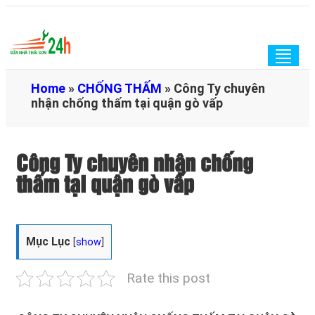
Togg
navig
Home
»
CHỐNG THẤM
»
Công Ty chuyên
nhận chống thấm tại quận gò vấp
Công Ty chuyên nhận chống
thấm tại quận gò vấp
Mục Lục
[
show
]
Rate this post