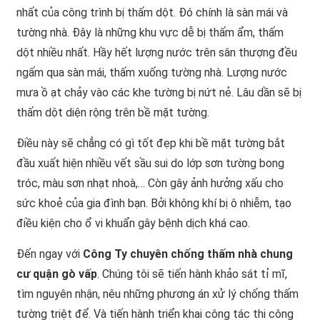
nhất của công trình bị thấm dột. Đó chính là sàn mái và
tường nhà. Đây là những khu vực dễ bị thấm ẩm, thấm
dột nhiều nhất. Hầy hết lượng nước trên sân thượng đều
ngấm qua sàn mái, thấm xuống tường nhà. Lượng nước
mưa ồ ạt chảy vào các khe tường bị nứt nẻ. Lâu dần sẽ bị
thấm dột diện rộng trên bề mặt tường.
Điều này sẽ chẳng có gì tốt đẹp khi bề mặt tường bắt
đầu xuất hiện nhiều vết sầu sui do lớp sơn tường bong
tróc, màu sơn nhạt nhoà,… Còn gây ảnh hưởng xấu cho
sức khoẻ của gia đình bạn. Bởi không khí bị ô nhiễm, tạo
điều kiện cho ổ vi khuẩn gây bệnh dịch khá cao.
Đến ngay với
Công Ty chuyên chống thấm nhà chung
cư quận gò vấp
. Chúng tôi sẽ tiến hành khảo sát tỉ mĩ,
tìm nguyên nhận, nêu những phương án xử lý chống thấm
tường triệt để. Và tiến hành triển khai công tác thi công