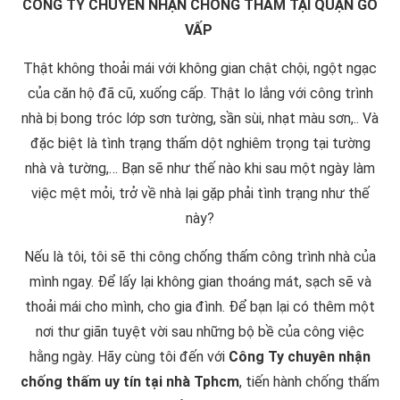
CÔNG TY CHUYÊN NHẬN CHỐNG THẤM TẠI QUẬN GÒ
VẤP
Thật không thoải mái với không gian chật chội, ngột ngạc
của căn hộ đã cũ, xuống cấp. Thật lo lắng với công trình
nhà bị bong tróc lớp sơn tường, sần sùi, nhạt màu sơn,.. Và
đặc biệt là tình trạng thấm dột nghiêm trọng tại tường
nhà và tường,… Bạn sẽ như thế nào khi sau một ngày làm
việc mệt mỏi, trở về nhà lại gặp phải tình trạng như thế
này?
Nếu là tôi, tôi sẽ thi công chống thấm công trình nhà của
mình ngay. Để lấy lại không gian thoáng mát, sạch sẽ và
thoải mái cho mình, cho gia đình. Để bạn lại có thêm một
nơi thư giãn tuyệt vời sau những bộ bề của công việc
hằng ngày. Hãy cùng tôi đến với
Công Ty chuyên nhận
chống thấm uy tín tại nhà Tphcm
, tiến hành chống thấm