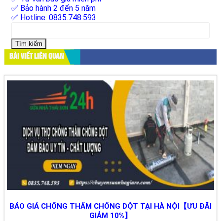
✅ Bảo hành 2 đến 5 năm
✅ Hotline: 0835.748.593
Tìm
kiếm
cho:
BÀI VIẾT LIÊN QUAN
BÁO GIÁ CHỐNG THẤM CHỐNG DỘT TẠI HÀ NỘI【ƯU ĐÃI
GIẢM 10%】