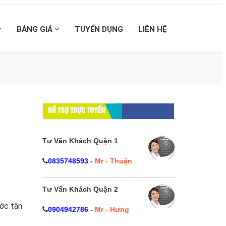
BẢNG GIÁ
TUYỂN DỤNG
LIÊN HỆ
HỔ TRỢ TRỰC TUYẾN
Tư Vấn Khách Quận 1
0835748593
-
Mr - Thuận
Tư Vấn Khách Quận 2
ước tận
0904942786
-
Mr - Hưng