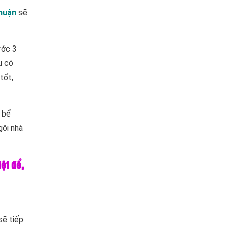
nhuận
sẽ
ước 3
u có
tốt,
 bể
gôi nhà
ệt để,
sẽ tiếp