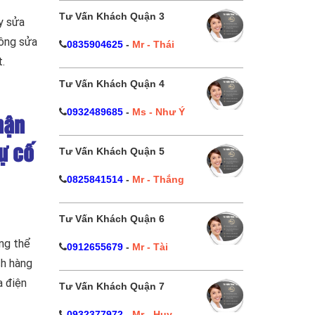
Tư Vấn Khách Quận 3
y sửa
công sửa
0835904625
-
Mr - Thái
t.
Tư Vấn Khách Quận 4
0932489685
-
Ms - Như Ý
hận
ự cố
Tư Vấn Khách Quận 5
0825841514
-
Mr - Thắng
Tư Vấn Khách Quận 6
ông thể
0912655679
-
Mr - Tài
ch hàng
a điện
Tư Vấn Khách Quận 7
0932377972
-
Mr - Huy