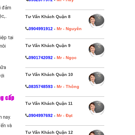
ôi đảm
c,..
Tư Vấn Khách Quận 8
0904991912
-
Mr - Nguyên
iệp tại
Tư Vấn Khách Quận 9
môi
0901742092
-
Mr - Ngọc
hữa
Tư Vấn Khách Quận 10
với
0835748593
-
Mr - Thông
ng cấp
Tư Vấn Khách Quận 11
0904997692
-
Mr - Đạt
 nay.
đến và
Tư Vấn Khách Quận 12