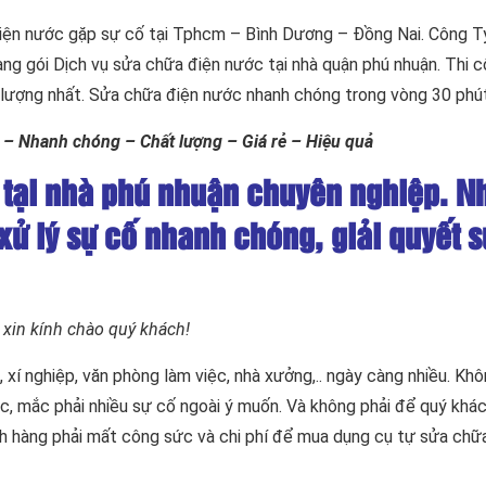
iện nước gặp sự cố tại Tphcm – Bình Dương – Đồng Nai. Công T
ng gói Dịch vụ sửa chữa điện nước tại nhà quận phú nhuận. Thi 
t lượng nhất. Sửa chữa điện nước nhanh chóng trong vòng 30 phú
 – Nhanh chóng – Chất lượng – Giá rẻ – Hiệu quả
c tại nhà phú nhuận chuyên nghiệp. N
xử lý sự cố nhanh chóng, giải quyết s
xin kính chào quý khách!
 xí nghiệp, văn phòng làm việc, nhà xưởng,.. ngày càng nhiều. Kh
óc, mắc phải nhiều sự cố ngoài ý muốn. Và không phải để quý khá
h hàng phải mất công sức và chi phí để mua dụng cụ tự sửa chữ