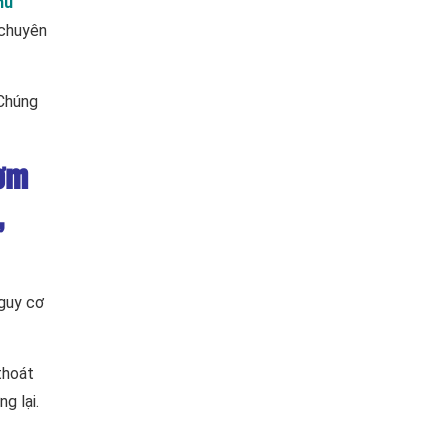
hú
 chuyên
 Chúng
bơm
,
nguy cơ
thoát
g lại.