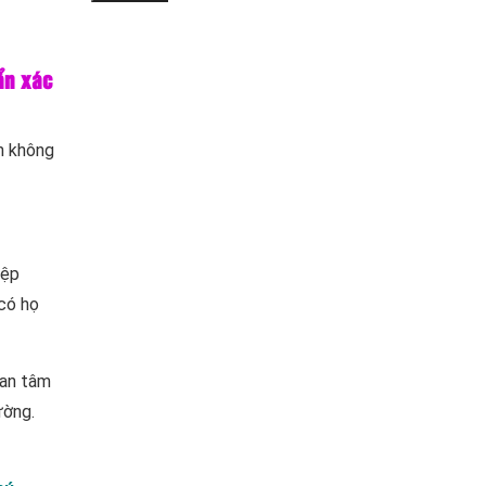
ẩn xác
h không
iệp
 có họ
 an tâm
ường.