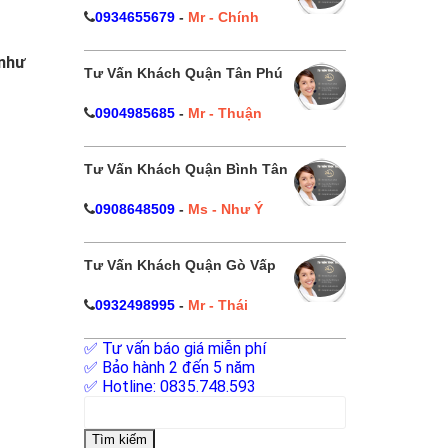
0934655679
-
Mr - Chính
như
Tư Vấn Khách Quận Tân Phú
0904985685
-
Mr - Thuận
Tư Vấn Khách Quận Bình Tân
0908648509
-
Ms - Như Ý
Tư Vấn Khách Quận Gò Vấp
0932498995
-
Mr - Thái
✅ Tư vấn báo giá miễn phí
✅ Bảo hành 2 đến 5 năm
✅ Hotline: 0835.748.593
Tìm
kiếm
cho: