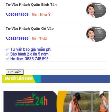
Tư Vấn Khách Quận Bình Tân
0908648509
-
Ms - Như Ý
Tư Vấn Khách Quận Gò Vấp
0932498995
-
Mr - Thái
✅ Tư vấn báo giá miễn phí
✅ Bảo hành 2 đến 5 năm
✅ Hotline: 0835.748.593
Tìm
kiếm
cho:
BÀI VIẾT LIÊN QUAN