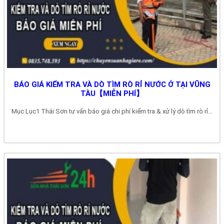
BÁO GIÁ KIỂM TRA VÀ DÒ TÌM RÒ RỈ NƯỚC Ở TẠI VŨNG
TÀU【MIỄN PHÍ】
Mục Lục1 Thái Sơn tư vấn báo giá chi phí kiểm tra & xử lý dò tìm rò rỉ...