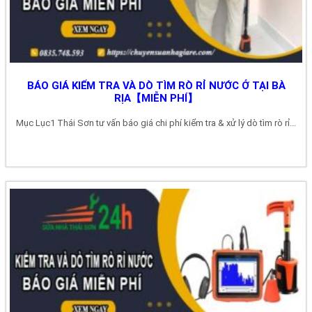
BÁO GIÁ KIỂM TRA VÀ DÒ TÌM RÒ RỈ NƯỚC Ở TẠI BÀ
RỊA【MIỄN PHÍ】
Mục Lục1 Thái Sơn tư vấn báo giá chi phí kiểm tra & xử lý dò tìm rò rỉ...