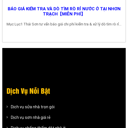
BÁO GIÁ KIỂM TRA VÀ DÒ TÌM RÒ RỈ NƯỚC Ở TẠI NHƠN
TRẠCH【MIỄN PHÍ】
Mục Lục1 Thái Sơn tư vấn báo giá chi phí kiểm tra & xử lý dò tìm rò rỉ...
Dịch Vụ Nỗi Bật
Dịch vụ sửa nhà trọn gói
Dịch vụ sơn nhà giá rẻ