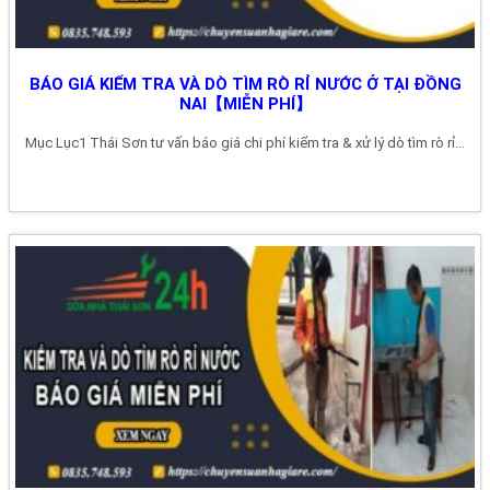
BÁO GIÁ KIỂM TRA VÀ DÒ TÌM RÒ RỈ NƯỚC Ở TẠI ĐỒNG
NAI【MIỄN PHÍ】
Mục Lục1 Thái Sơn tư vấn báo giá chi phí kiểm tra & xử lý dò tìm rò rỉ...