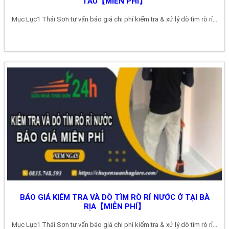
TÀU【MIỄN PHÍ】
Mục Lục1 Thái Sơn tư vấn báo giá chi phí kiểm tra & xử lý dò tìm rò rỉ...
BÁO GIÁ KIỂM TRA VÀ DÒ TÌM RÒ RỈ NƯỚC Ở TẠI BÀ
RỊA【MIỄN PHÍ】
Mục Lục1 Thái Sơn tư vấn báo giá chi phí kiểm tra & xử lý dò tìm rò rỉ...