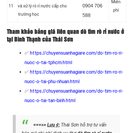
Miễn
0904 706
11
và xử lý rò rỉ nước cấp cho
phí
trường học
588
Tham khảo bảng giá liên quan dò tìm rò rỉ nước ở
tại Bình Thạnh của Thái Sơn
✅
https://chuyensuanhagiare.com/do-tim-ro-ri-
nuoc-o-tai-tphcm.html
✅
https://chuyensuanhagiare.com/do-tim-ro-ri-
nuoc-o-tai-phu-nhuan.html
✅
https://chuyensuanhagiare.com/do-tim-ro-ri-
nuoc-o-tai-tan-binh.html
===>>
Lưu ý:
Thái Sơn hỗ trợ tư vấn