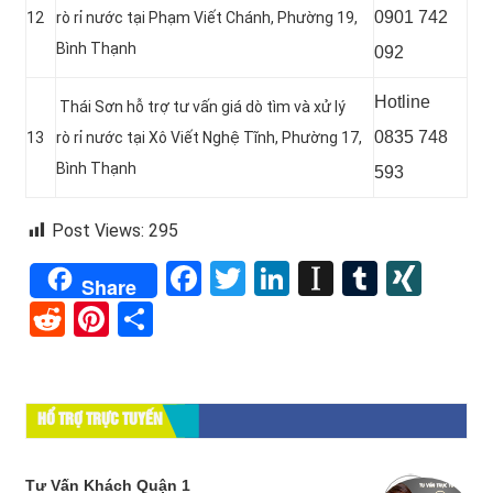
0901 742
12
rò rỉ nước tại
Phạm Viết Chánh, Phường 19,
Bình Thạnh
092
Hotline
Thái Sơn hỗ trợ tư vấn giá dò tìm và xử lý
0835 748
13
rò rỉ nước tại Xô Viết Nghệ Tĩnh, Phường 17,
Bình Thạnh
593
Post Views:
295
Facebook
Twitter
LinkedIn
Instapape
Tumblr
XIN
Share
Reddit
Pinterest
Share
HỔ TRỢ TRỰC TUYẾN
Tư Vấn Khách Quận 1