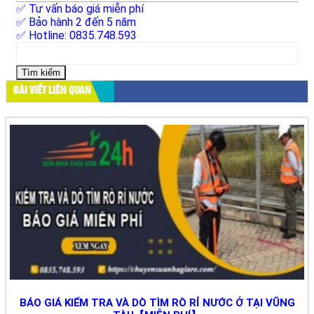
✅ Tư vấn báo giá miễn phí
✅ Bảo hành 2 đến 5 năm
✅ Hotline: 0835.748.593
Tìm
kiếm
cho:
BÀI VIẾT LIÊN QUAN
BÁO GIÁ KIỂM TRA VÀ DÒ TÌM RÒ RỈ NƯỚC Ở TẠI VŨNG