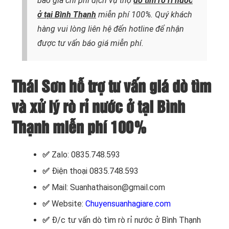
báo giá chi phí dịch vụ thợ
dò tìm rò rỉ nước
ở tại Bình Thạnh
miễn phí 100%. Quý khách
hàng vui lòng liên hệ đến hotline để nhận
được tư vấn báo giá miễn phí.
Thái Sơn hỗ trợ tư vấn giá dò tìm
và xử lý rò rỉ nước ở tại Bình
Thạnh miễn phí 100%
✅
Zalo: 0835.748.593
✅
Điện thoại 0835.748.593
✅
Mail: Suanhathaison@gmail.com
✅
Website:
Chuyensuanhagiare.com
✅
Đ/c
tư vấn dò tìm rò rỉ nước ở Bình Thạnh