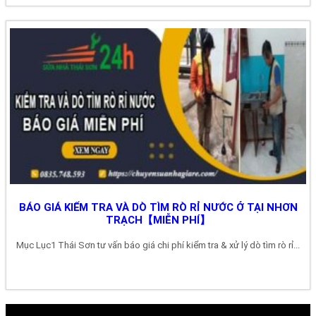
BÁO GIÁ KIỂM TRA VÀ DÒ TÌM RÒ RỈ NƯỚC Ở TẠI NHƠN
TRẠCH【MIỄN PHÍ】
Mục Lục1 Thái Sơn tư vấn báo giá chi phí kiểm tra & xử lý dò tìm rò rỉ...