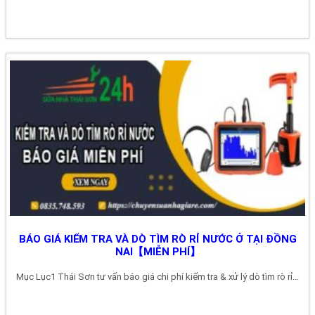
BÁO GIÁ KIỂM TRA VÀ DÒ TÌM RÒ RỈ NƯỚC Ở TẠI ĐỒNG
NAI【MIỄN PHÍ】
Mục Lục1 Thái Sơn tư vấn báo giá chi phí kiểm tra & xử lý dò tìm rò rỉ...