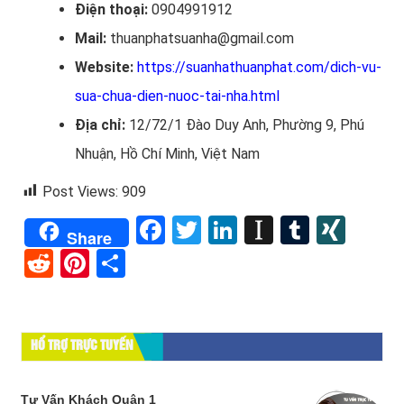
Điện thoại:
0904991912
Mail:
thuanphatsuanha@gmail.com
Website:
https://suanhathuanphat.com/dich-vu-
sua-chua-dien-nuoc-tai-nha.html
Địa chỉ:
12/72/1 Đào Duy Anh, Phường 9, Phú
Nhuận, Hồ Chí Minh, Việt Nam
Post Views:
909
Facebook
Twitter
LinkedIn
Instapape
Tumblr
XIN
Share
Reddit
Pinterest
Share
HỔ TRỢ TRỰC TUYẾN
Tư Vấn Khách Quận 1