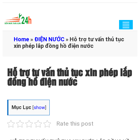
Togg
navig
Home
»
ĐIỆN NƯỚC
»
Hỗ trợ tư vấn thủ tục
xin phép lắp đồng hồ điện nước
Hỗ trợ tư vấn thủ tục xin phép lắp
đồng hồ điện nước
Mục Lục
[
show
]
Rate this post