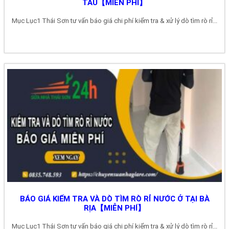
TÀU【MIỄN PHÍ】
Mục Lục1 Thái Sơn tư vấn báo giá chi phí kiểm tra & xử lý dò tìm rò rỉ...
BÁO GIÁ KIỂM TRA VÀ DÒ TÌM RÒ RỈ NƯỚC Ở TẠI BÀ
RỊA【MIỄN PHÍ】
Mục Lục1 Thái Sơn tư vấn báo giá chi phí kiểm tra & xử lý dò tìm rò rỉ...