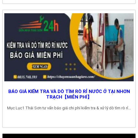
BÁO GIÁ KIỂM TRA VÀ DÒ TÌM RÒ RỈ NƯỚC Ở TẠI NHƠN
TRẠCH【MIỄN PHÍ】
Mục Lục1 Thái Sơn tư vấn báo giá chi phí kiểm tra & xử lý dò tìm rò rỉ...