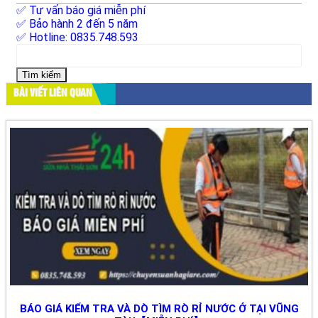
✅ Tư vấn báo giá miễn phí
✅ Bảo hành 2 đến 5 năm
✅ Hotline: 0835.748.593
Tìm
kiếm
cho:
BÀI VIẾT LIÊN QUAN
BÁO GIÁ KIỂM TRA VÀ DÒ TÌM RÒ RỈ NƯỚC Ở TẠI VŨNG