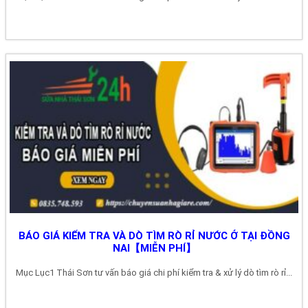
BÁO GIÁ KIỂM TRA VÀ DÒ TÌM RÒ RỈ NƯỚC Ở TẠI ĐỒNG
NAI【MIỄN PHÍ】
Mục Lục1 Thái Sơn tư vấn báo giá chi phí kiểm tra & xử lý dò tìm rò rỉ...