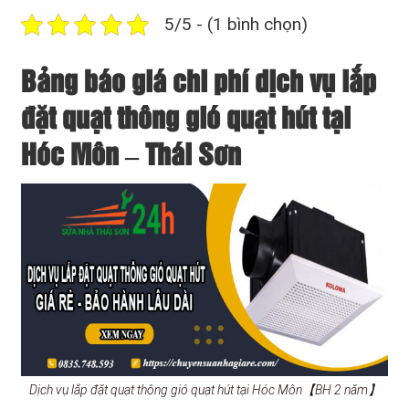
5/5 - (1 bình chọn)
Bảng báo giá chi phí dịch vụ lắp
đặt quạt thông gió quạt hút tại
Hóc Môn – Thái Sơn
Dịch vụ lắp đặt quạt thông gió quạt hút tại Hóc Môn【BH 2 năm】