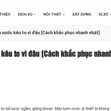
 THIỆU
DỊCH VỤ
NỘI THẤT
XÂY DỰNG
VLXD
nước kêu to vì đâu [Cách khắc phục nhanh nhất]
kêu to vì đâu [Cách khắc phục nhan
 từ bể nước ngầm, giếng khoan. Máy bơm nước là thiết bị không 