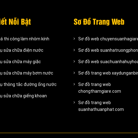
iết Nỗi Bật
Sơ Đồ Trang Web
iá thi công làm nhôm kính
Sơ đồ web chuyensuanhagiar
vụ sửa chữa điện nước
Sơ đồ web suanhatruongpho
vụ sửa chữa máy giặc
Sơ đồ web suachuanhahuyho
vụ sửa chữa máy bơm nước
Sơ đồ trang web xaydunganb
vụ thông tắc đường ống nước
Sơ đồ trang web
chongthamgiare.com
vụ sửa chữa giếng khoan
Sơ đồ trang web
suanhathuanphat.com