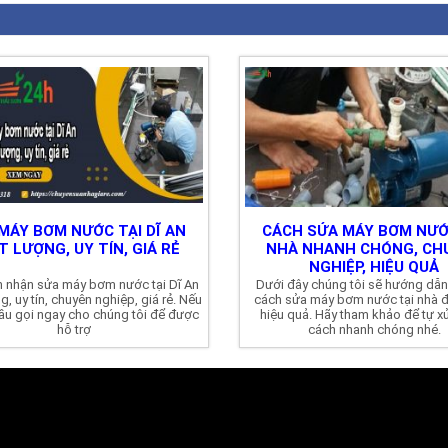
MÁY BƠM NƯỚC TẠI DĨ AN
CÁCH SỬA MÁY BƠM NƯỚ
T LƯỢNG, UY TÍN, GIÁ RẺ
NHÀ NHANH CHÓNG, CH
NGHIỆP, HIỆU QUẢ
 nhận sửa máy bơm nước tại Dĩ An
Dưới đây chúng tôi sẽ hướng dẫ
g, uy tín, chuyên nghiệp, giá rẻ. Nếu
cách sửa máy bơm nước tại nhà đ
ầu gọi ngay cho chúng tôi để được
hiệu quả. Hãy tham khảo để tự xử
hỗ trợ
cách nhanh chóng nhé.