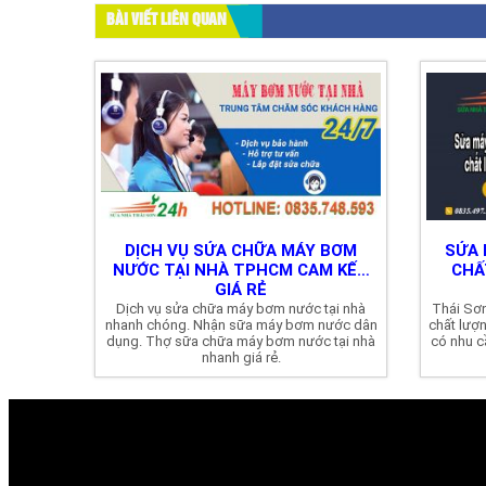
BÀI VIẾT LIÊN QUAN
DỊCH VỤ SỬA CHỮA MÁY BƠM
SỬA 
NƯỚC TẠI NHÀ TPHCM CAM KẾT
CHẤ
GIÁ RẺ
Dịch vụ sửa chữa máy bơm nước tại nhà
Thái Sơn
nhanh chóng. Nhận sữa máy bơm nước dân
chất lượn
dụng. Thợ sữa chữa máy bơm nước tại nhà
có nhu c
nhanh giá rẻ.