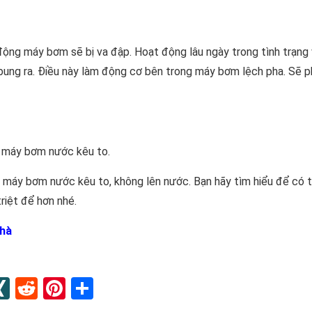
động máy bơm sẽ bị va đập. Hoạt động lâu ngày trong tình trạng
bung ra. Điều này làm động cơ bên trong máy bơm lệch pha. Sẽ p
n máy bơm nước kêu to.
 máy bơm nước kêu to, không lên nước. Bạn hãy tìm hiểu để có 
riệt để hơn nhé.
nhà
n
apaper
umblr
XING
Reddit
Pinterest
Share