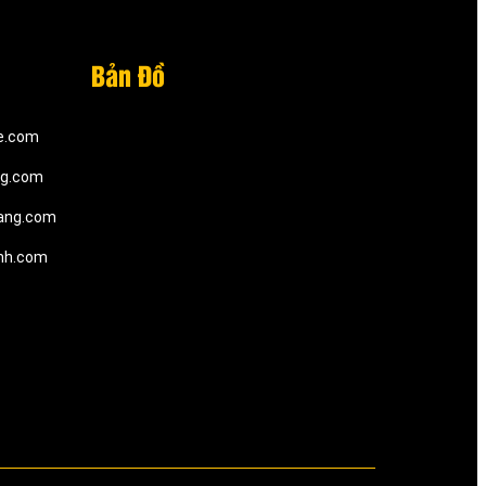
Bản Đồ
e.com
ng.com
ang.com
inh.com