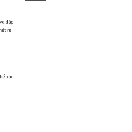
 va đập
hát ra
thể xác