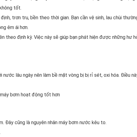
không tốt.
nh, trơn tru, bền theo thời gian. Bạn cần vệ sinh, lau chùi thườ
ộng êm ái hơn.
ên theo định kỳ. Việc này sẽ giúp bạn phát hiện được những hư h
 nước lâu ngày nên làm bề mặt vòng bị bị rỉ sét, oxi hóa. Điều nà
o máy bơm hoạt động tốt hơn
ơm. Đây cũng là nguyên nhân máy bơm nước kêu to.
.