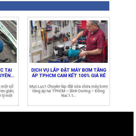
C TẠI
DỊCH VỤ LẮP ĐẶT MÁY BƠM TĂNG
UYÊN
ÁP TPHCM CAM KẾT 100% GIÁ RẺ
n một số
Mục Lục1 Chuyên lắp đặt sửa chữa máy bơm
ơn giản,
tăng áp tại TPHCM – Bình Dương – Đồng
 lý một
Nai:1.1...