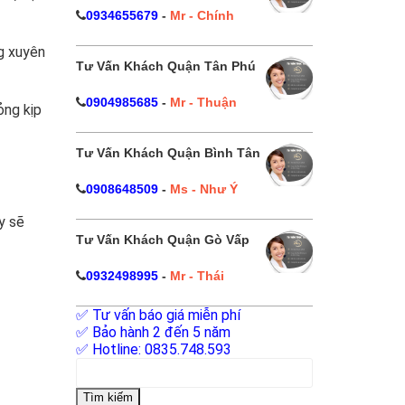
0934655679
-
Mr - Chính
ng xuyên
Tư Vấn Khách Quận Tân Phú
0904985685
-
Mr - Thuận
ỏng kịp
Tư Vấn Khách Quận Bình Tân
0908648509
-
Ms - Như Ý
y sẽ
Tư Vấn Khách Quận Gò Vấp
0932498995
-
Mr - Thái
✅ Tư vấn báo giá miễn phí
✅ Bảo hành 2 đến 5 năm
✅ Hotline: 0835.748.593
Tìm
kiếm
cho: