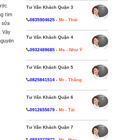
ước.
Tư Vấn Khách Quận 3
ng tìm
0835904625
-
Mr - Thái
h sửa
. Vậy
Tư Vấn Khách Quận 4
nguyên
0932489685
-
Ms - Như Ý
Tư Vấn Khách Quận 5
0825841514
-
Mr - Thắng
Tư Vấn Khách Quận 6
0912655679
-
Mr - Tài
Tư Vấn Khách Quận 7
0932377972
-
Mr - Huy