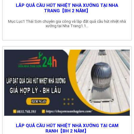
LẮP QUẢ CẦU HÚT NHIỆT NHÀ XƯỞNG TẠI NHA
TRANG【BH 2 NĂM】
Mục Lục1 Thái Sơn chuyên gia công và lắp đặt quả cầu hút nhiệt nhà
xưởng tại Nha Trang1.1...
LẮP QUẢ CẦU HÚT NHIỆT NHÀ XƯỞNG TẠI CAM
RANH【BH 2 NĂM】