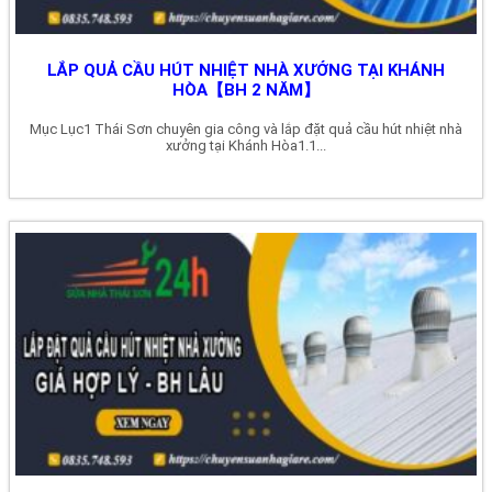
LẮP QUẢ CẦU HÚT NHIỆT NHÀ XƯỞNG TẠI KHÁNH
HÒA【BH 2 NĂM】
Mục Lục1 Thái Sơn chuyên gia công và lắp đặt quả cầu hút nhiệt nhà
xưởng tại Khánh Hòa1.1...