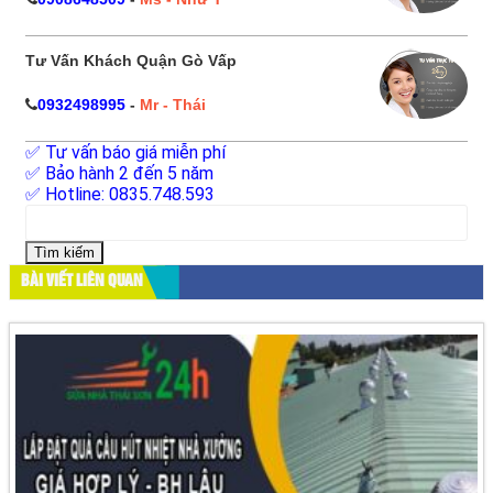
Tư Vấn Khách Quận Gò Vấp
0932498995
-
Mr - Thái
✅ Tư vấn báo giá miễn phí
✅ Bảo hành 2 đến 5 năm
✅ Hotline: 0835.748.593
Tìm
kiếm
cho:
BÀI VIẾT LIÊN QUAN