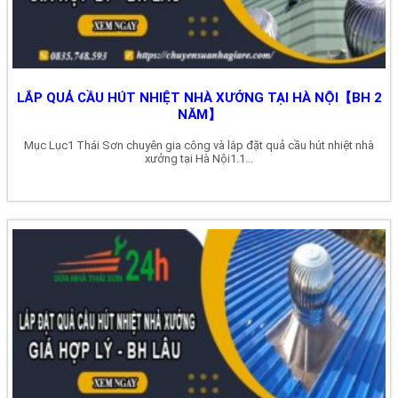
LẮP QUẢ CẦU HÚT NHIỆT NHÀ XƯỞNG TẠI HÀ NỘI【BH 2
NĂM】
Mục Lục1 Thái Sơn chuyên gia công và lắp đặt quả cầu hút nhiệt nhà
xưởng tại Hà Nội1.1...