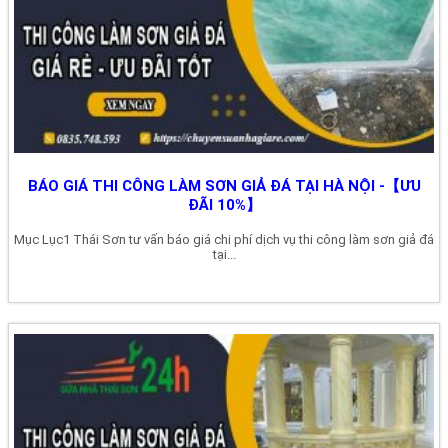
BÁO GIÁ THI CÔNG LÀM SƠN GIẢ ĐÁ TẠI HÀ NỘI -【ƯU
ĐÃI 10%】
Mục Lục1 Thái Sơn tư vấn báo giá chi phí dịch vụ thi công làm sơn giả đá
tại...