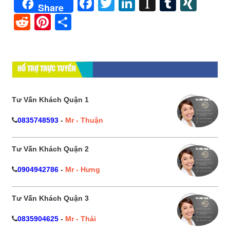
Facebook
Twitter
LinkedIn
Instapape
Tumblr
XIN
Share
Reddit
Pinterest
Share
HỔ TRỢ TRỰC TUYẾN
Tư Vấn Khách Quận 1
0835748593
-
Mr - Thuận
Tư Vấn Khách Quận 2
0904942786
-
Mr - Hưng
Tư Vấn Khách Quận 3
0835904625
-
Mr - Thái