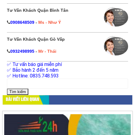
Tư Vấn Khách Quận Bình Tân
0908648509
-
Ms - Như Ý
Tư Vấn Khách Quận Gò Vấp
0932498995
-
Mr - Thái
✅ Tư vấn báo giá miễn phí
✅ Bảo hành 2 đến 5 năm
✅ Hotline: 0835.748.593
Tìm
kiếm
cho:
BÀI VIẾT LIÊN QUAN