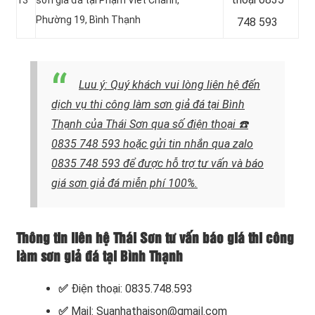
Phường 19, Bình Thạnh
748 593
Luu ý: Quý khách vui lòng liên hệ
đến
dịch vụ thi công làm sơn giả đá tại Bình
Thạnh của Thái Sơn qua số điện thoại
☎️
0835 748 593 hoặc gửi tin nhắn qua zalo
0835 748 593
để được hỗ trợ tư vấn và báo
giá sơn giả đá miễn phí 100%.
Thông tin liên hệ Thái Sơn tư vấn báo giá thi công
làm sơn giả đá tại Bình Thạnh
✅
Điện thoại: 0835.748.593
✅
Mail: Suanhathaison@gmail.com