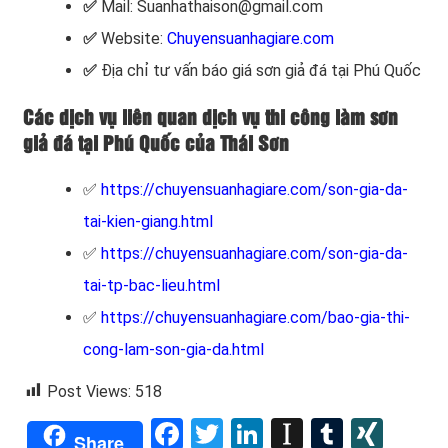
✅
Mail: Suanhathaison@gmail.com
✅
Website:
Chuyensuanhagiare.com
✅
Địa chỉ tư vấn báo giá sơn giả đá tại Phú Quốc
Các dịch vụ liên quan dịch vụ thi công làm sơn
giả đá tại Phú Quốc của Thái Sơn
✅
https://chuyensuanhagiare.com/son-gia-da-
tai-kien-giang.html
✅
https://chuyensuanhagiare.com/son-gia-da-
tai-tp-bac-lieu.html
✅
https://chuyensuanhagiare.com/bao-gia-thi-
cong-lam-son-gia-da.html
Post Views:
518
Facebook
Twitter
LinkedIn
Instapape
Tumblr
XIN
Share