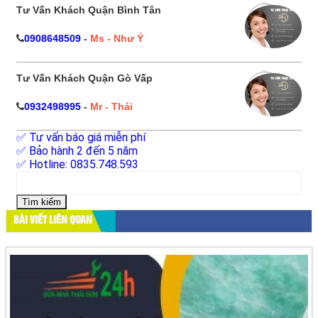
Tư Vấn Khách Quận Bình Tân
0908648509
-
Ms - Như Ý
Tư Vấn Khách Quận Gò Vấp
0932498995
-
Mr - Thái
✅ Tư vấn báo giá miễn phí
✅ Bảo hành 2 đến 5 năm
✅ Hotline: 0835.748.593
Tìm
kiếm
cho:
BÀI VIẾT LIÊN QUAN