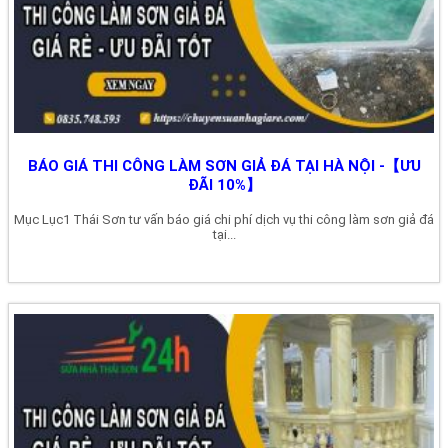
BÁO GIÁ THI CÔNG LÀM SƠN GIẢ ĐÁ TẠI HÀ NỘI -【ƯU
ĐÃI 10%】
Mục Lục1 Thái Sơn tư vấn báo giá chi phí dịch vụ thi công làm sơn giả đá
tại...