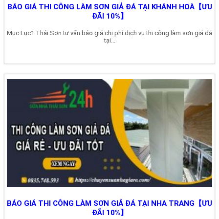
BÁO GIÁ THI CÔNG LÀM SƠN GIẢ ĐÁ TẠI KHÁNH HOÀ【ƯU
ĐÃI 10%】
Mục Lục1 Thái Sơn tư vấn báo giá chi phí dịch vụ thi công làm sơn giả đá
tại...
BÁO GIÁ THI CÔNG LÀM SƠN GIẢ ĐÁ TẠI NHA TRANG【ƯU
ĐÃI 10%】