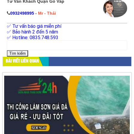
Tư Vấn Khách Quận Gò Vấp
0932498995
-
Mr - Thái
✅ Tư vấn báo giá miễn phí
✅ Bảo hành 2 đến 5 năm
✅ Hotline: 0835.748.593
Tìm
kiếm
cho:
BÀI VIẾT LIÊN QUAN