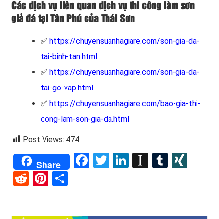
Các dịch vụ liên quan dịch vụ thi công làm sơn
giả đá tại Tân Phú của Thái Sơn
✅
https://chuyensuanhagiare.com/son-gia-da-
tai-binh-tan.html
✅
https://chuyensuanhagiare.com/son-gia-da-
tai-go-vap.html
✅
https://chuyensuanhagiare.com/bao-gia-thi-
cong-lam-son-gia-da.html
Post Views:
474
Facebook
Twitter
LinkedIn
Instapape
Tumblr
XIN
Share
Reddit
Pinterest
Share