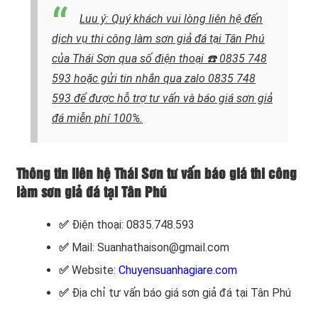
Luu ý: Quý khách vui lòng liên hệ
đến
dịch vụ thi công làm sơn giả đá tại Tân Phú
của Thái Sơn qua số điện thoại
☎️ 0835 748
593 hoặc gửi tin nhắn qua zalo 0835 748
593
để được hỗ trợ tư vấn và báo giá sơn giả
đá miễn phí 100%.
Thông tin liên hệ Thái Sơn tư vấn báo giá thi công
làm sơn giả đá tại Tân Phú
✅
Điện thoại: 0835.748.593
✅
Mail: Suanhathaison@gmail.com
✅
Website:
Chuyensuanhagiare.com
✅
Địa chỉ tư vấn báo giá sơn giả đá tại Tân Phú