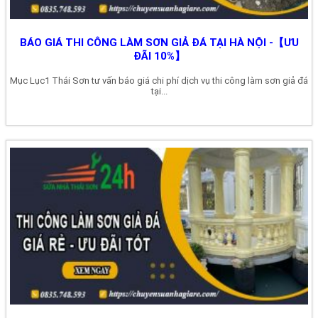
BÁO GIÁ THI CÔNG LÀM SƠN GIẢ ĐÁ TẠI HÀ NỘI -【ƯU
ĐÃI 10%】
Mục Lục1 Thái Sơn tư vấn báo giá chi phí dịch vụ thi công làm sơn giả đá
tại...