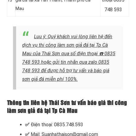
Mau
748 593
Luu ý: Quý khách vui lòng liên hệ
đến
dịch vụ thi công làm sơn giả đá tại Tp Cà
Mau của Thái Sơn qua số điện thoại
☎️ 0835
748 593 hoặc gửi tin nhắn qua zalo 0835
748 593
để được hỗ trợ tư vấn và báo giá
sơn giả đá miễn phí 100%.
Thông tin liên hệ Thái Sơn tư vấn báo giá thi công
làm sơn giả đá tại Tp Cà Mau
✅
Điện thoại: 0835.748.593
✅
Mail: Suanhathaison@gmail.com