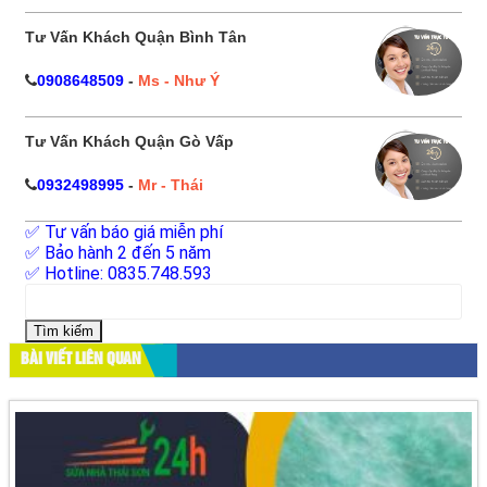
Tư Vấn Khách Quận Bình Tân
0908648509
-
Ms - Như Ý
Tư Vấn Khách Quận Gò Vấp
0932498995
-
Mr - Thái
✅ Tư vấn báo giá miễn phí
✅ Bảo hành 2 đến 5 năm
✅ Hotline: 0835.748.593
Tìm
kiếm
cho:
BÀI VIẾT LIÊN QUAN