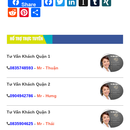
Facebook
Twitter
LinkedIn
Instapape
Tumblr
XIN
Share
Reddit
Pinterest
Share
HỔ TRỢ TRỰC TUYẾN
Tư Vấn Khách Quận 1
0835748593
-
Mr - Thuận
Tư Vấn Khách Quận 2
0904942786
-
Mr - Hưng
Tư Vấn Khách Quận 3
0835904625
-
Mr - Thái