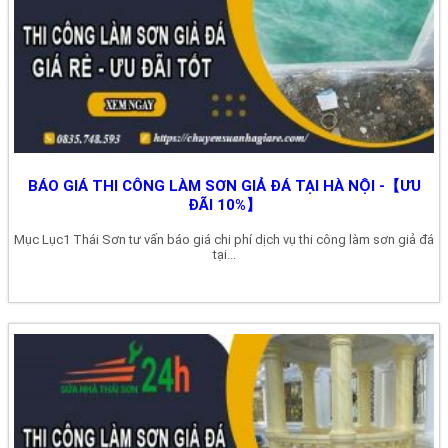
BÁO GIÁ THI CÔNG LÀM SƠN GIẢ ĐÁ TẠI HÀ NỘI -【ƯU
ĐÃI 10%】
Mục Lục1 Thái Sơn tư vấn báo giá chi phí dịch vụ thi công làm sơn giả đá
tại...