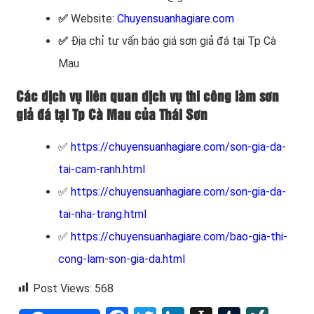
✅
Website:
Chuyensuanhagiare.com
✅
Địa chỉ tư vấn báo giá sơn giả đá tại Tp Cà
Mau
Các dịch vụ liên quan dịch vụ thi công làm sơn
giả đá tại Tp Cà Mau của Thái Sơn
✅
https://chuyensuanhagiare.com/son-gia-da-
tai-cam-ranh.html
✅
https://chuyensuanhagiare.com/son-gia-da-
tai-nha-trang.html
✅
https://chuyensuanhagiare.com/bao-gia-thi-
cong-lam-son-gia-da.html
Post Views:
568