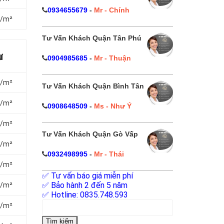
0934655679
-
Mr - Chính
₫/m²
Tư Vấn Khách Quận Tân Phú
ư
0904985685
-
Mr - Thuận
₫/m²
Tư Vấn Khách Quận Bình Tân
₫/m²
0908648509
-
Ms - Như Ý
₫/m²
Tư Vấn Khách Quận Gò Vấp
₫/m²
0932498995
-
Mr - Thái
₫/m²
✅ Tư vấn báo giá miễn phí
✅ Bảo hành 2 đến 5 năm
₫/m²
✅ Hotline: 0835.748.593
Tìm
₫/m²
kiếm
cho: