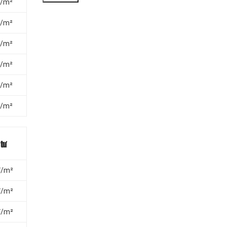
₫/m²
₫/m²
₫/m²
₫/m²
₫/m²
₫/m²
tư
₫/m²
₫/m²
₫/m²