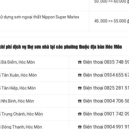
50..000 => 60.000 
 sử dựng sơn ngoại thất Nippon Super Matex
45..000 => 55.000 
chi phí dịch vụ thợ sơn nhà tại các phường thuộc địa bàn Hóc Môn
☎️ Điện thoại
0835 748 5
Xã Bà Điểm, Hóc Môn
☎️ Điện thoại
0934 655 6
Xã Tân Xuân
, Hóc Môn
☎️ Điện thoại
0825 281 5
ã Tân Hiệp
, Hóc Môn
☎️ Điện thoại
0904 706 5
 Nhị Bình, Hóc Môn
☎️ Điện thoại
0901 742 0
Xã Trung Chánh
, Hóc Môn
☎️ Điện thoại
0904 991 9
 Đông Thạnh, Hóc Môn