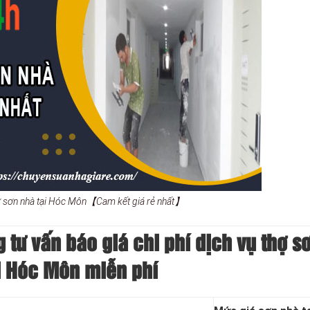
hợ sơn nhà tại Hóc Môn【Cam kết giá rẻ nhất】
 tư vấn báo giá chi phí dịch vụ thợ s
i Hóc Môn miễn phí