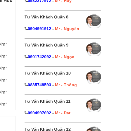
ại Hóc
0932377972
-
Mr - Huy
Tư Vấn Khách Quận 8
0904991912
-
Mr - Nguyên
₫/m²
Tư Vấn Khách Quận 9
₫/m²
0901742092
-
Mr - Ngọc
₫/m²
Tư Vấn Khách Quận 10
₫/m²
0835748593
-
Mr - Thông
₫/m²
Tư Vấn Khách Quận 11
₫/m²
0904997692
-
Mr - Đạt
Tư Vấn Khách Quận 12