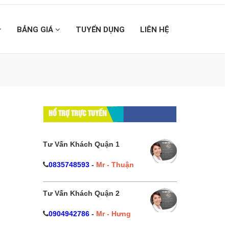
BẢNG GIÁ
TUYỂN DỤNG
LIÊN HỆ
HỔ TRỢ TRỰC TUYẾN
Tư Vấn Khách Quận 1
0835748593
-
Mr - Thuận
Tư Vấn Khách Quận 2
0904942786
-
Mr - Hưng