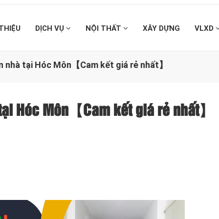
 THIỆU
DỊCH VỤ
NỘI THẤT
XÂY DỰNG
VLXD
sơn nhà tại Hóc Môn【Cam kết giá rẻ nhất】
à tại Hóc Môn【Cam kết giá rẻ nhất】