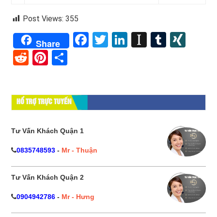
Post Views:
355
Facebook
Twitter
LinkedIn
Instapape
Tumblr
XIN
Share
Reddit
Pinterest
Share
HỔ TRỢ TRỰC TUYẾN
Tư Vấn Khách Quận 1
0835748593
-
Mr - Thuận
Tư Vấn Khách Quận 2
0904942786
-
Mr - Hưng