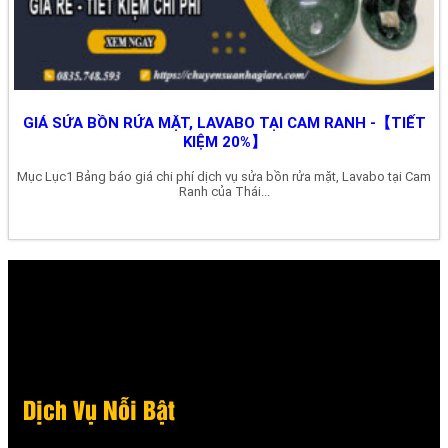
GIÁ SỬA BỒN RỬA MẶT, LAVABO TẠI CAM RANH -【TIẾT
KIỆM 20%】
Mục Lục1 Bảng báo giá chi phí dịch vụ sửa bồn rửa mặt, Lavabo tại Cam
Ranh của Thái...
Dịch Vụ Nỗi Bật