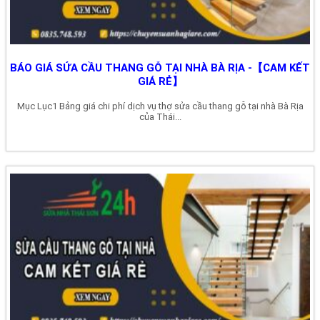
BÁO GIÁ SỬA CẦU THANG GỖ TẠI NHÀ BÀ RỊA -【CAM KẾT
GIÁ RẺ】
Mục Lục1 Bảng giá chi phí dịch vụ thợ sửa cầu thang gỗ tại nhà Bà Rịa
của Thái...