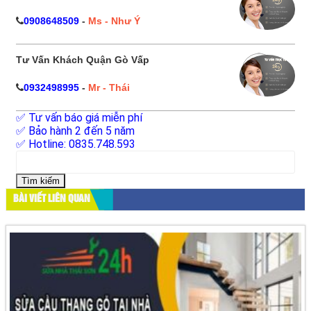
0908648509
-
Ms - Như Ý
Tư Vấn Khách Quận Gò Vấp
0932498995
-
Mr - Thái
✅ Tư vấn báo giá miễn phí
✅ Bảo hành 2 đến 5 năm
✅ Hotline: 0835.748.593
Tìm
kiếm
cho:
BÀI VIẾT LIÊN QUAN