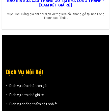
BÁO GIÁ SỬA CẦU THANG GỖ TẠI NHÀ LONG THÀNH -
【CAM KẾT GIÁ RẺ】
Mục Lục1 Bảng giá chi phí dịch vụ thợ sửa cầu thang gỗ tại nhà Long
Thành của Thái...
Dịch Vụ Nỗi Bật
Dịch vụ sửa nhà trọn gói
Dịch vụ sơn nhà giá rẻ
Dịch vụ chống thấm dột nhà ở