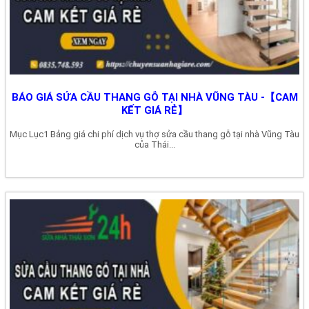
BÁO GIÁ SỬA CẦU THANG GỖ TẠI NHÀ VŨNG TÀU -【CAM
KẾT GIÁ RẺ】
Mục Lục1 Bảng giá chi phí dịch vụ thợ sửa cầu thang gỗ tại nhà Vũng Tàu
của Thái...