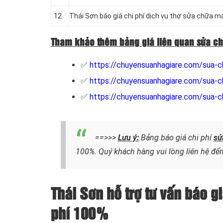
12
Thái Sơn báo giá chi phí dịch vụ thợ sửa chữa má
Tham khảo thêm bảng giá liên quan sửa ch
✅
https://chuyensuanhagiare.com/sua-c
✅
https://chuyensuanhagiare.com/sua-ch
✅
https://chuyensuanhagiare.com/sua-c
==>>>
Lưu ý:
Bảng báo giá chi phí
sử
100%. Quý khách hàng vui lòng liên hệ đến
Thái Sơn hỗ trợ tư vấn báo g
phí 100%