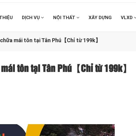
 THIỆU
DỊCH VỤ
NỘI THẤT
XÂY DỰNG
VLXD
a chữa mái tôn tại Tân Phú【Chỉ từ 199k】
a mái tôn tại Tân Phú【Chỉ từ 199k】