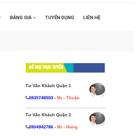
BẢNG GIÁ
TUYỂN DỤNG
LIÊN HỆ
HỔ TRỢ TRỰC TUYẾN
Tư Vấn Khách Quận 1
0835748593
-
Mr - Thuận
Tư Vấn Khách Quận 2
0904942786
-
Mr - Hưng