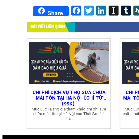
Facebook
Twitter
LinkedI
Inst
T
Share
BÀI VIẾT LIÊN QUAN
CHI PHÍ DỊCH VỤ THỢ SỬA CHỮA
CHI P
MÁI TÔN TẠI HÀ NỘI【CHỈ TỪ
MÁI T
199K】
Mục Lục1 Bảng giá tham khảo chi phí sửa
Mục Lục
chữa mái tôn tại Hà Nội của Thái Sơn1.1
chữa mái
Thái...