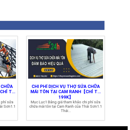
A CHỮA
CHI PHÍ DỊCH VỤ THỢ SỬA CHỮA
CHỈ TỪ
MÁI TÔN TẠI CAM RANH【CHỈ TỪ
199K】
 phí sửa
Mục Lục1 Bảng giá tham khảo chi phí sửa
ái Sơn1.1
chữa mái tôn tại Cam Ranh của Thái Sơn1.1
Thái...