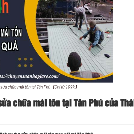
hợ sửa chữa mái tôn tại Tân Phú【Chỉ từ 199k】
sửa chữa mái tôn tại Tân Phú của Thá