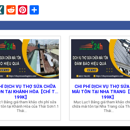
n
apaper
umblr
XING
Reddit
Pinterest
Share
HÍ DỊCH VỤ THỢ SỬA CHỮA
CHI PHÍ DỊCH VỤ THỢ SỬ
ÔN TẠI KHÁNH HÒA【CHỈ TỪ
MÁI TÔN TẠI NHA TRANG【
199K】
199K】
1 Bảng giá tham khảo chi phí sửa
Mục Lục1 Bảng giá tham khảo chi
 tôn tại Khánh Hòa của Thái Sơn1.1
chữa mái tôn tại Nha Trang của Th
Thái...
Thái...