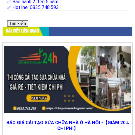
✅ Bảo hành 2 đến 5 năm
✅ Hotline: 0835.748.593
Tìm
kiếm
cho:
BÀI VIẾT LIÊN QUAN
BÁO GIÁ CẢI TẠO SỬA CHỮA NHÀ Ở HÀ NỘI -【GIẢM 20%
CHI PHÍ】