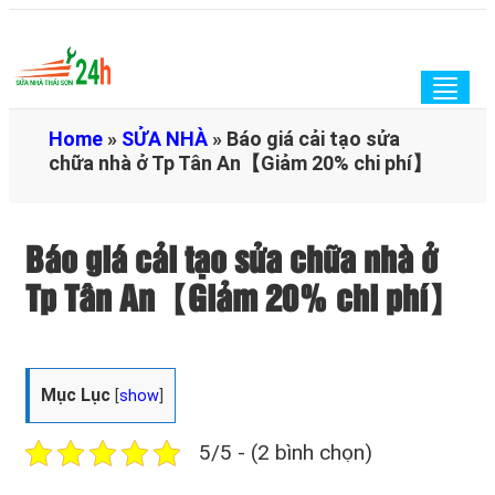
Togg
navig
Home
»
SỬA NHÀ
»
Báo giá cải tạo sửa
chữa nhà ở Tp Tân An【Giảm 20% chi phí】
Báo giá cải tạo sửa chữa nhà ở
Tp Tân An【Giảm 20% chi phí】
Mục Lục
[
show
]
5/5 - (2 bình chọn)