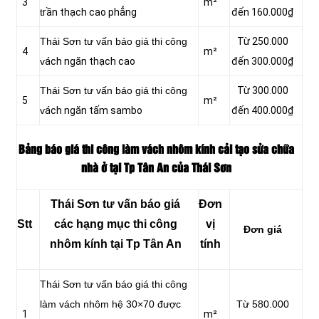
3
m²
t
rần thạch cao phẳng
đến 160.000₫
Thái Sơn tư vấn báo giá thi công
Từ 250.000
4
m²
v
ách ngăn thạch cao
đến 300.000₫
Thái Sơn tư vấn báo giá thi công
Từ 300.000
5
m²
v
ách ngăn tấm sambo
đến 400.000₫
Bảng báo giá thi công làm vách nhôm kính cải tạo sửa chữa
nhà ở tại Tp Tân An của Thái Sơn
Thái Sơn tư vấn báo giá
Đơn
Stt
các hạng mục thi công
vị
Đơn giá
nhôm kính tại Tp Tân An
tính
Thái Sơn tư vấn báo giá thi công
làm vách nhôm hệ 30×70 được
Từ 580.000
1
m²