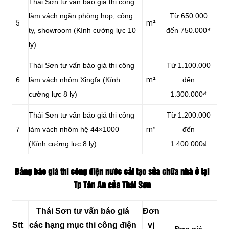
Thái Sơn tư vấn báo giá thi công
làm vách ngăn phòng họp, công
Từ 650.000
5
m²
ty, showroom (Kính cường lực 10
đến 750.000₫
ly)
Thái Sơn tư vấn báo giá thi công
Từ 1.100.000
6
làm vách nhôm Xingfa (Kính
m²
đến
cường lực 8 ly)
1.300.000₫
Thái Sơn tư vấn báo giá thi công
Từ 1.200.000
7
làm vách nhôm hệ 44×1000
m²
đến
(Kính cường lực 8 ly)
1.400.000₫
Bảng báo giá thi công điện nước cải tạo sửa chữa nhà ở tại
Tp Tân An của Thái Sơn
Thái Sơn tư vấn báo giá
Đơn
Stt
các hạng mục thi công điện
vị
Đơn giá