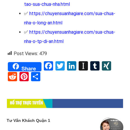
tao-sua-chua-nha.html
✅
https://chuyensuanhagiare.com/sua-chua-
nha-o-long-an.html
✅
https://chuyensuanhagiare.com/sua-chua-
nha-o-tp-di-an.html
Post Views:
479
Facebook
Twitter
LinkedIn
Instapape
Tumblr
XIN
Share
Reddit
Pinterest
Share
HỔ TRỢ TRỰC TUYẾN
Tư Vấn Khách Quận 1