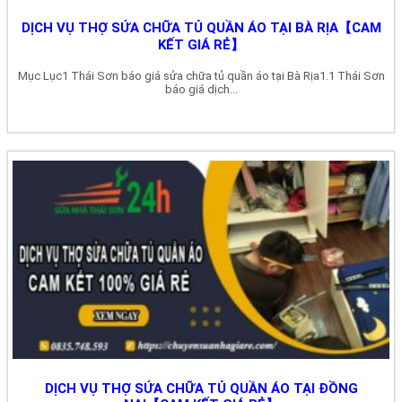
DỊCH VỤ THỢ SỬA CHỮA TỦ QUẦN ÁO TẠI BÀ RỊA【CAM
KẾT GIÁ RẺ】
Mục Lục1 Thái Sơn báo giá sửa chữa tủ quần áo tại Bà Rịa1.1 Thái Sơn
báo giá dịch...
DỊCH VỤ THỢ SỬA CHỮA TỦ QUẦN ÁO TẠI ĐỒNG