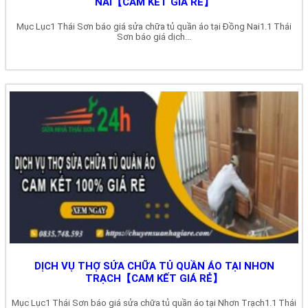
NAI【CAM KẾT GIÁ RẺ】
Mục Lục1 Thái Sơn báo giá sửa chữa tủ quần áo tại Đồng Nai1.1 Thái
Sơn báo giá dịch...
DỊCH VỤ THỢ SỬA CHỮA TỦ QUẦN ÁO TẠI NHƠN
TRẠCH【CAM KẾT GIÁ RẺ】
Mục Lục1 Thái Sơn báo giá sửa chữa tủ quần áo tại Nhơn Trạch1.1 Thái