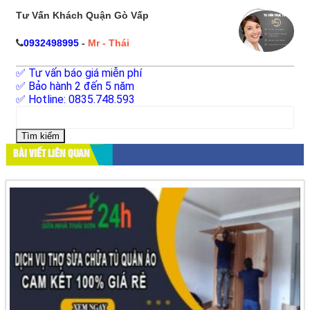
Tư Vấn Khách Quận Gò Vấp
0932498995
-
Mr - Thái
✅ Tư vấn báo giá miễn phí
✅ Bảo hành 2 đến 5 năm
✅ Hotline: 0835.748.593
Tìm
kiếm
cho:
BÀI VIẾT LIÊN QUAN