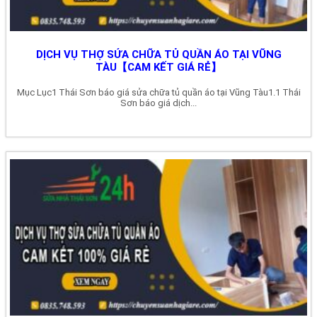
DỊCH VỤ THỢ SỬA CHỮA TỦ QUẦN ÁO TẠI VŨNG
TÀU【CAM KẾT GIÁ RẺ】
Mục Lục1 Thái Sơn báo giá sửa chữa tủ quần áo tại Vũng Tàu1.1 Thái
Sơn báo giá dịch...