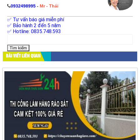
0932498995
-
Mr - Thái
✅ Tư vấn báo giá miễn phí
✅ Bảo hành 2 đến 5 năm
✅ Hotline: 0835.748.593
Tìm
kiếm
cho:
BÀI VIẾT LIÊN QUAN