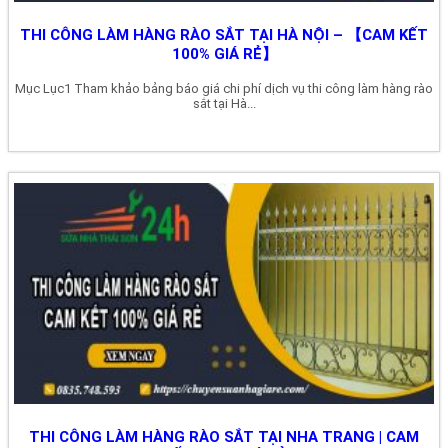
THI CÔNG LÀM HÀNG RÀO SẮT TẠI HÀ NỘI – 【CAM KẾT
100% GIÁ RẺ】
Mục Lục1 Tham khảo bảng báo giá chi phí dịch vụ thi công làm hàng rào
sắt tại Hà...
THI CÔNG LÀM HÀNG RÀO SẮT TẠI NHA TRANG | CAM