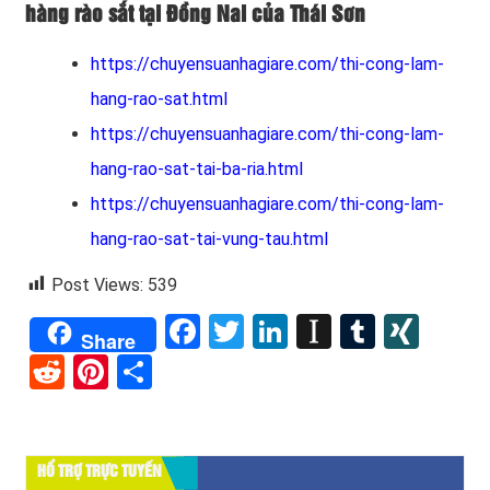
hàng rào sắt tại Đồng Nai của Thái Sơn
https://chuyensuanhagiare.com/thi-cong-lam-
hang-rao-sat.html
https://chuyensuanhagiare.com/thi-cong-lam-
hang-rao-sat-tai-ba-ria.html
https://chuyensuanhagiare.com/thi-cong-lam-
hang-rao-sat-tai-vung-tau.html
Post Views:
539
Facebook
Twitter
LinkedIn
Instapape
Tumblr
XIN
Share
Reddit
Pinterest
Share
HỔ TRỢ TRỰC TUYẾN