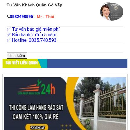
Tư Vấn Khách Quận Gò Vấp
0932498995
-
Mr - Thái
✅ Tư vấn báo giá miễn phí
✅ Bảo hành 2 đến 5 năm
✅ Hotline: 0835.748.593
Tìm
kiếm
cho:
BÀI VIẾT LIÊN QUAN