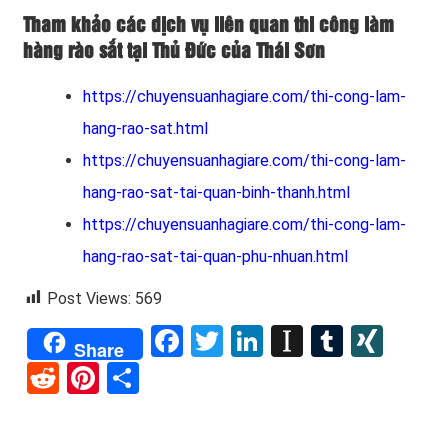
Tham khảo các dịch vụ liên quan thi công làm
hàng rào sắt tại Thủ Đức của Thái Sơn
https://chuyensuanhagiare.com/thi-cong-lam-
hang-rao-sat.html
https://chuyensuanhagiare.com/thi-cong-lam-
hang-rao-sat-tai-quan-binh-thanh.html
https://chuyensuanhagiare.com/thi-cong-lam-
hang-rao-sat-tai-quan-phu-nhuan.html
Post Views:
569
Facebook
Twitter
LinkedIn
Instapape
Tumblr
XIN
Share
Reddit
Pinterest
Share