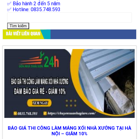
✅ Bảo hành 2 đến 5 năm
✅ Hotline: 0835.748.593
Tìm
kiếm
cho:
BÀI VIẾT LIÊN QUAN
BÁO GIÁ THI CÔNG LÀM MÁNG XỐI NHÀ XƯỞNG TẠI HÀ
NỘI – GIẢM 10%