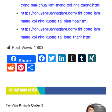
cong-sua-chua-lam-mang-xoi-nha-xuong.html
https://chuyensuanhagiare.com/thi-cong-lam-
mang-xoi-nha-xuong-tai-bien-hoa.html
https://chuyensuanhagiare.com/thi-cong-lam-
mang-xoi-nha-xuong-tai-long-thanh.html
Post Views:
1.803
Facebook
Twitter
LinkedIn
Instapape
Tumblr
XIN
Share
Reddit
Pinterest
Share
HỔ TRỢ TRỰC TUYẾN
Tư Vấn Khách Quận 1