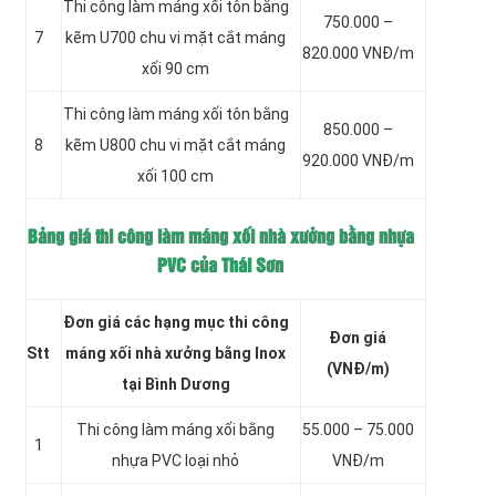
Thi công làm máng xối tôn bằng
750.000 –
7
kẽm
U700 chu vi mặt cắt máng
820.000 VNĐ/m
xối 90 cm
Thi công làm máng xối tôn bằng
850.000 –
8
kẽm
U800 chu vi mặt cắt máng
920.000 VNĐ/m
xối 100 cm
Bảng giá thi công làm máng xối nhà xưởng bằng nhựa
PVC của Thái Sơn
Đơn giá các hạng mục thi công
Đơn giá
Stt
máng xối nhà xưởng bằng Inox
(VNĐ/m)
tại Bình Dương
Thi công làm máng xối
bằng
55.000 – 75.000
1
nhựa PVC loại nhỏ
VNĐ/m