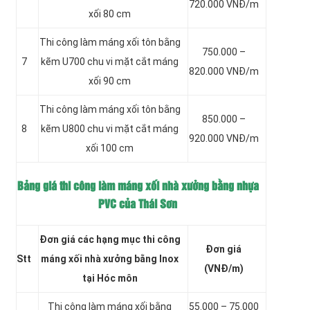
720.000 VNĐ/m
xối 80 cm
Thi công làm máng xối tôn bằng
750.000 –
7
kẽm
U700 chu vi mặt cắt máng
820.000 VNĐ/m
xối 90 cm
Thi công làm máng xối tôn bằng
850.000 –
8
kẽm
U800 chu vi mặt cắt máng
920.000 VNĐ/m
xối 100 cm
Bảng giá thi công làm máng xối nhà xưởng bằng nhựa
PVC của Thái Sơn
Đơn giá các hạng mục thi công
Đơn giá
Stt
máng xối nhà xưởng bằng Inox
(VNĐ/m)
tại Hóc môn
Thi công làm máng xối
bằng
55.000 – 75.000