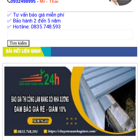
0932498995
-
Mr - Thái
✅ Tư vấn báo giá miễn phí
✅ Bảo hành 2 đến 5 năm
✅ Hotline: 0835.748.593
Tìm
kiếm
cho:
BÀI VIẾT LIÊN QUAN