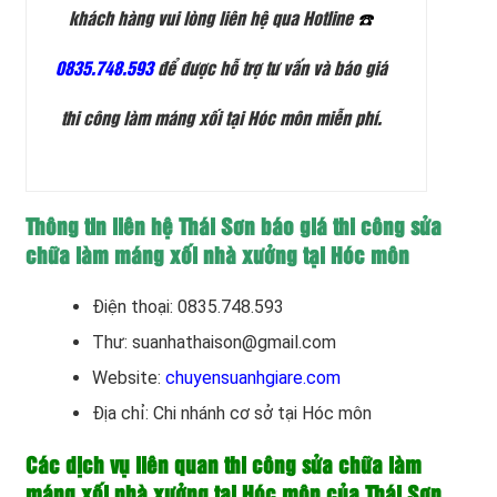
khách hàng vui lòng liên hệ qua
Hotline
☎️
0835.748.593
để được hỗ trợ tư vấn và báo giá
thi công làm máng xối tại Hóc môn miễn phí.
Thông tin liên hệ Thái Sơn báo giá thi công sửa
chữa làm máng xối nhà xưởng tại Hóc môn
Điện thoại: 0835.748.593
Thư: suanhathaison@gmail.com
Website:
chuyensuanhgiare.com
Địa chỉ: Chi nhánh cơ sở tại Hóc môn
Các dịch vụ liên quan thi công sửa chữa làm
máng xối nhà xưởng tại Hóc môn của Thái Sơn