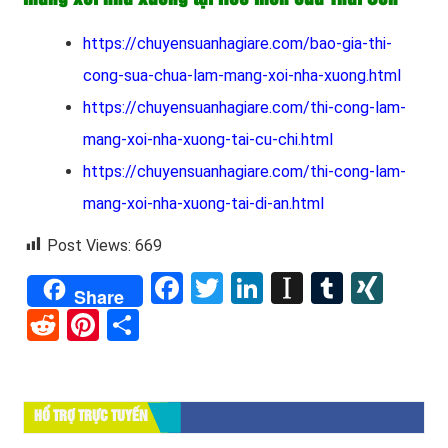
https://chuyensuanhagiare.com/bao-gia-thi-
cong-sua-chua-lam-mang-xoi-nha-xuong.html
https://chuyensuanhagiare.com/thi-cong-lam-
mang-xoi-nha-xuong-tai-cu-chi.html
https://chuyensuanhagiare.com/thi-cong-lam-
mang-xoi-nha-xuong-tai-di-an.html
Post Views:
669
Facebook
Twitter
LinkedIn
Instapape
Tumblr
XIN
Share
Reddit
Pinterest
Share
HỔ TRỢ TRỰC TUYẾN