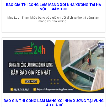
BÁO GIÁ THI CÔNG LÀM MÁNG XỐI NHÀ XƯỞNG TẠI HÀ
NỘI – GIẢM 10%
Mục Lục1 Tham khảo bảng báo giá chi tiết dịch vụ thợ thi công làm
máng xối nhà xưởng...
BÁO GIÁ THI CÔNG LÀM MÁNG XỐI NHÀ XƯỞNG TẠI VŨNG
TÀU GIÁ RẺ