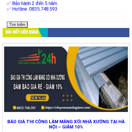
✅ Bảo hành 2 đến 5 năm
✅ Hotline: 0835.748.593
Tìm
kiếm
cho:
BÀI VIẾT LIÊN QUAN
BÁO GIÁ THI CÔNG LÀM MÁNG XỐI NHÀ XƯỞNG TẠI HÀ
NỘI – GIẢM 10%