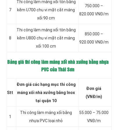
Thi công làm máng xối tôn bằng
750.000 –
7
kẽm
U700 chu vi mặt cắt máng
820.000 VNĐ/m
xối 90 cm
Thi công làm máng xối tôn bằng
850.000 –
8
kẽm
U800 chu vi mặt cắt máng
920.000 VNĐ/m
xối 100 cm
Bảng giá thi công làm máng xối nhà xưởng bằng nhựa
PVC của Thái Sơn
Đơn giá các hạng mục thi công
Đơn giá
Stt
máng xối nhà xưởng bằng Inox
(VNĐ/m)
tại quận 10
Thi công làm máng xối
bằng
55.000 – 75.000
1
nhựa PVC loại nhỏ
VNĐ/m