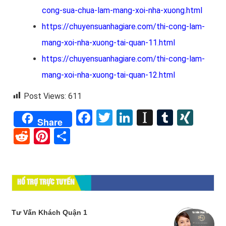
cong-sua-chua-lam-mang-xoi-nha-xuong.html
https://chuyensuanhagiare.com/thi-cong-lam-
mang-xoi-nha-xuong-tai-quan-11.html
https://chuyensuanhagiare.com/thi-cong-lam-
mang-xoi-nha-xuong-tai-quan-12.html
Post Views:
611
Facebook
Twitter
LinkedIn
Instapape
Tumblr
XIN
Share
Reddit
Pinterest
Share
HỔ TRỢ TRỰC TUYẾN
Tư Vấn Khách Quận 1