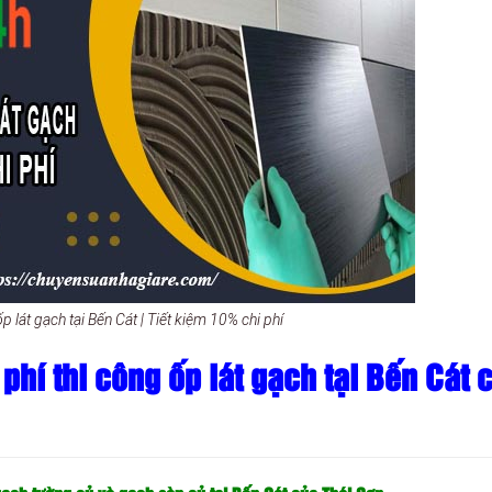
p lát gạch tại Bến Cát | Tiết kiệm 10% chi phí
hí thi công ốp lát gạch tại Bến Cát 