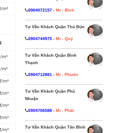
đ/m²
0904072157
-
Mr - Bình
Tư Vấn Khách Quận Thủ Đức
0904744975
-
Mr - Quý
g
Tư Vấn Khách Quận Bình
đ/m²
Thạnh
đ/m²
0904712881
-
Mr - Phước
0đ/m²
Tư Vấn Khách Quận Phú
0đ/m²
Nhuận
0đ/m²
0904706588
-
Mr - Phát
0đ/m²
Tư Vấn Khách Quận Tân Bình
0đ/m²