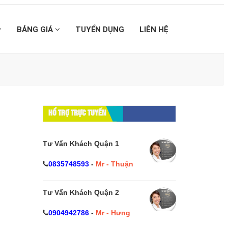
BẢNG GIÁ
TUYỂN DỤNG
LIÊN HỆ
HỔ TRỢ TRỰC TUYẾN
Tư Vấn Khách Quận 1
0835748593
-
Mr - Thuận
Tư Vấn Khách Quận 2
0904942786
-
Mr - Hưng