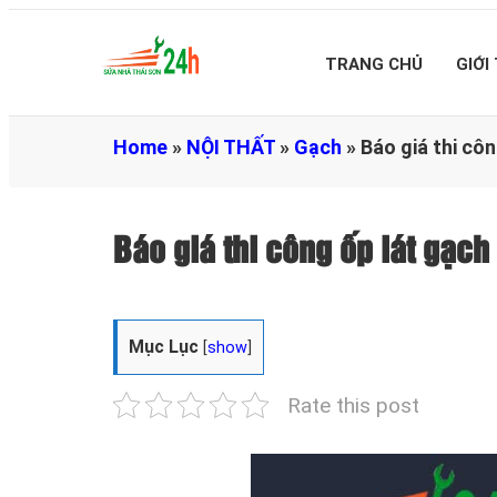
TRANG CHỦ
GIỚI
Home
»
NỘI THẤT
»
Gạch
»
Báo giá thi cô
Báo giá thi công ốp lát gạ
Mục Lục
[
show
]
Rate this post