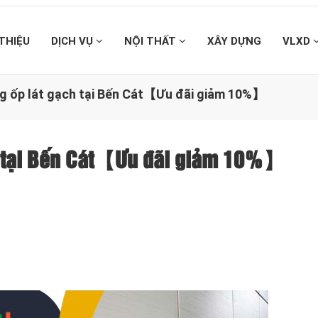
 THIỆU
DỊCH VỤ
NỘI THẤT
XÂY DỰNG
VLXD
ng ốp lát gạch tại Bến Cát【Ưu đãi giảm 10%】
ch tại Bến Cát【Ưu đãi giảm 10%】