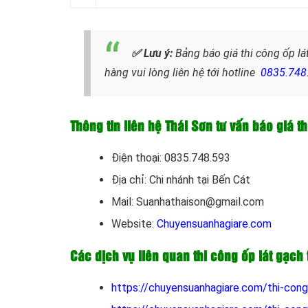
✅ Lưu ý:
Bảng báo giá thi công ốp lá
hàng vui lòng liên hệ tới hotline
0835.748
Thông tin liên hệ Thái Sơn tư vấn báo giá t
Điện thoại: 0835.748.593
Địa chỉ: Chi nhánh tại Bến Cát
Mail: Suanhathaison@gmail.com
Website:
Chuyensuanhagiare.com
Các dịch vụ liên quan thi công ốp lát gạch
https://chuyensuanhagiare.com/thi-con