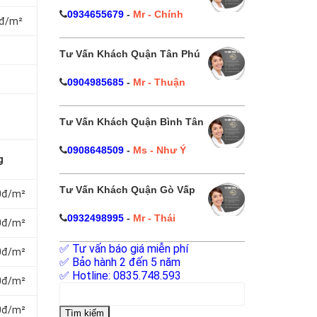
0934655679
-
Mr - Chính
0đ/m²
Tư Vấn Khách Quận Tân Phú
0904985685
-
Mr - Thuận
Tư Vấn Khách Quận Bình Tân
0908648509
-
Ms - Như Ý
g
Tư Vấn Khách Quận Gò Vấp
0đ/m²
0932498995
-
Mr - Thái
0đ/m²
✅ Tư vấn báo giá miễn phí
0đ/m²
✅ Bảo hành 2 đến 5 năm
✅ Hotline: 0835.748.593
0đ/m²
Tìm
kiếm
0đ/m²
cho: