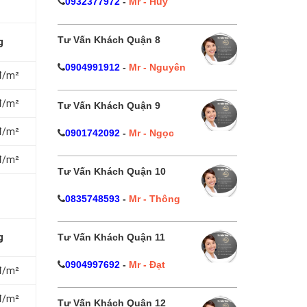
0932377972
-
Mr - Huy
Tư Vấn Khách Quận 8
g
0904991912
-
Mr - Nguyên
đ/m²
đ/m²
Tư Vấn Khách Quận 9
đ/m²
0901742092
-
Mr - Ngọc
đ/m²
Tư Vấn Khách Quận 10
0835748593
-
Mr - Thông
Tư Vấn Khách Quận 11
g
0904997692
-
Mr - Đạt
đ/m²
đ/m²
Tư Vấn Khách Quận 12