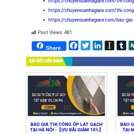
https://chuyensuanhagiare.com/thi-cong
https://chuyensuanhagiare.com/thi-cong
https://chuyensuanhagiare.com/bao-gia-
Post Views:
481
Facebook
Twitter
LinkedI
Inst
T
Share
BÀI VIẾT LIÊN QUAN
BÁO GIÁ THI CÔNG ỐP LÁT GẠCH
BÁO G
TẠI HÀ NỘI -【ƯU ĐÃI GIẢM 10%】
TẠI 