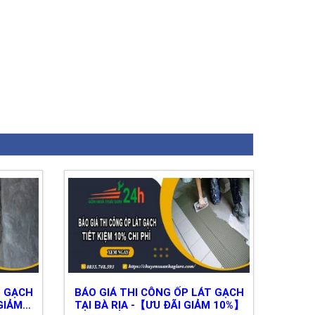
T GẠCH
BÁO GIÁ THI CÔNG ỐP LÁT GẠCH
GIẢM
TẠI BÀ RỊA -【ƯU ĐÃI GIẢM 10%】