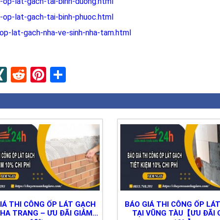
-op-lat-gach-tai-binh-duong.html
-op-lat-gach-tai-binh-phuoc.html
op-lat-gach-nha-ve-sinh-nha-tam.html
n
apaper
umblr
XING
Reddit
Pinterest
Share
IÁ THI CÔNG ỐP LÁT GẠCH
BÁO GIÁ THI CÔNG ỐP LÁ
NHA TRANG – ƯU ĐÃI GIẢM
TẠI VŨNG TÀU【ƯU ĐÃI 