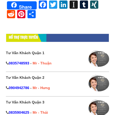
Facebook
Twitter
LinkedIn
Instapape
Tumblr
XIN
Share
Reddit
Pinterest
Share
HỔ TRỢ TRỰC TUYẾN
Tư Vấn Khách Quận 1
0835748593
-
Mr - Thuận
Tư Vấn Khách Quận 2
0904942786
-
Mr - Hưng
Tư Vấn Khách Quận 3
0835904625
-
Mr - Thái