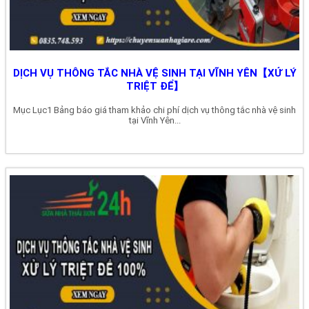
DỊCH VỤ THÔNG TẮC NHÀ VỆ SINH TẠI VĨNH YÊN【XỬ LÝ
TRIỆT ĐỂ】
Mục Lục1 Bảng báo giá tham khảo chi phí dịch vụ thông tắc nhà vệ sinh
tại Vĩnh Yên...