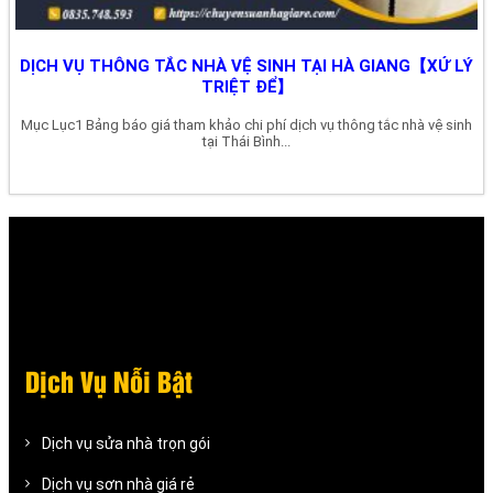
DỊCH VỤ THÔNG TẮC NHÀ VỆ SINH TẠI HÀ GIANG【XỬ LÝ
TRIỆT ĐỂ】
Mục Lục1 Bảng báo giá tham khảo chi phí dịch vụ thông tắc nhà vệ sinh
tại Thái Bình...
Dịch Vụ Nỗi Bật
Dịch vụ sửa nhà trọn gói
Dịch vụ sơn nhà giá rẻ