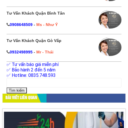
Tư Vấn Khách Quận Bình Tân
0908648509
-
Ms - Như Ý
Tư Vấn Khách Quận Gò Vấp
0932498995
-
Mr - Thái
✅ Tư vấn báo giá miễn phí
✅ Bảo hành 2 đến 5 năm
✅ Hotline: 0835.748.593
Tìm
kiếm
cho:
BÀI VIẾT LIÊN QUAN