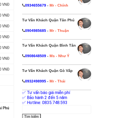
00 VNĐ
0934655679
-
Mr - Chính
00 VNĐ
Tư Vấn Khách Quận Tân Phú
00 VNĐ
0904985685
-
Mr - Thuận
00 VNĐ
Tư Vấn Khách Quận Bình Tân
00 VNĐ
0908648509
-
Ms - Như Ý
00 VNĐ
00 VNĐ
Tư Vấn Khách Quận Gò Vấp
0932498995
-
Mr - Thái
✅ Tư vấn báo giá miễn phí
✅ Bảo hành 2 đến 5 năm
✅ Hotline: 0835.748.593
Tìm
ại Phú
kiếm
cho: