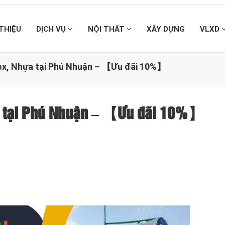
 THIỆU
DỊCH VỤ
NỘI THẤT
XÂY DỰNG
VLXD
nox, Nhựa tại Phú Nhuận – 【Ưu đãi 10%】
ựa tại Phú Nhuận – 【Ưu đãi 10%】