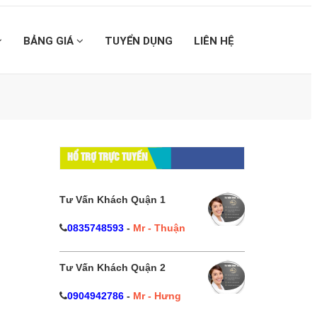
BẢNG GIÁ
TUYỂN DỤNG
LIÊN HỆ
HỔ TRỢ TRỰC TUYẾN
Tư Vấn Khách Quận 1
0835748593
-
Mr - Thuận
Tư Vấn Khách Quận 2
0904942786
-
Mr - Hưng