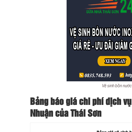
Vệ sinh bồn nướ
Bảng báo giá chi phí dịch vụ
Nhuận của Thái Sơn