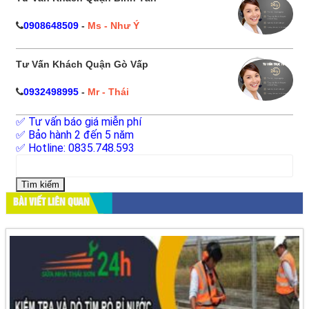
0908648509
-
Ms - Như Ý
Tư Vấn Khách Quận Gò Vấp
0932498995
-
Mr - Thái
✅ Tư vấn báo giá miễn phí
✅ Bảo hành 2 đến 5 năm
✅ Hotline: 0835.748.593
Tìm
kiếm
cho:
BÀI VIẾT LIÊN QUAN