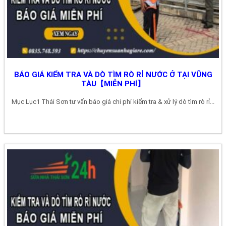
BÁO GIÁ KIỂM TRA VÀ DÒ TÌM RÒ RỈ NƯỚC Ở TẠI VŨNG
TÀU【MIỄN PHÍ】
Mục Lục1 Thái Sơn tư vấn báo giá chi phí kiểm tra & xử lý dò tìm rò rỉ...