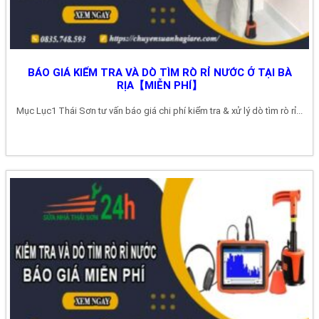
BÁO GIÁ KIỂM TRA VÀ DÒ TÌM RÒ RỈ NƯỚC Ở TẠI BÀ
RỊA【MIỄN PHÍ】
Mục Lục1 Thái Sơn tư vấn báo giá chi phí kiểm tra & xử lý dò tìm rò rỉ...