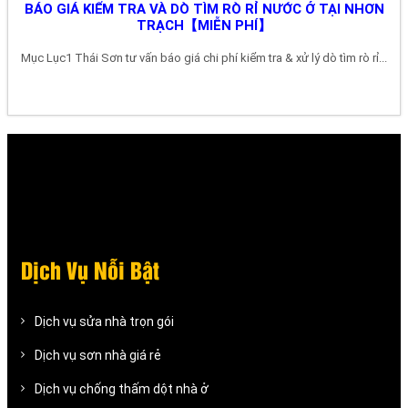
BÁO GIÁ KIỂM TRA VÀ DÒ TÌM RÒ RỈ NƯỚC Ở TẠI NHƠN
TRẠCH【MIỄN PHÍ】
Mục Lục1 Thái Sơn tư vấn báo giá chi phí kiểm tra & xử lý dò tìm rò rỉ...
Dịch Vụ Nỗi Bật
Dịch vụ sửa nhà trọn gói
Dịch vụ sơn nhà giá rẻ
Dịch vụ chống thấm dột nhà ở