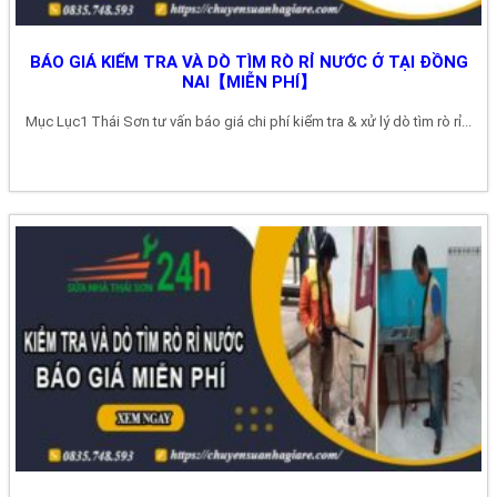
BÁO GIÁ KIỂM TRA VÀ DÒ TÌM RÒ RỈ NƯỚC Ở TẠI ĐỒNG
NAI【MIỄN PHÍ】
Mục Lục1 Thái Sơn tư vấn báo giá chi phí kiểm tra & xử lý dò tìm rò rỉ...