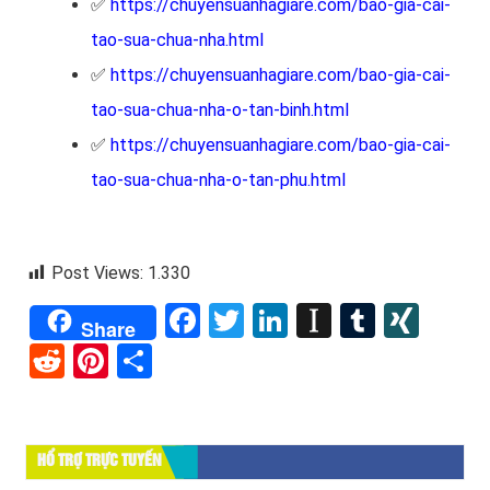
✅
https://chuyensuanhagiare.com/bao-gia-cai-
tao-sua-chua-nha.html
✅
https://chuyensuanhagiare.com/bao-gia-cai-
tao-sua-chua-nha-o-tan-binh.html
✅
https://chuyensuanhagiare.com/bao-gia-cai-
tao-sua-chua-nha-o-tan-phu.html
Post Views:
1.330
Facebook
Twitter
LinkedIn
Instapape
Tumblr
XIN
Share
Reddit
Pinterest
Share
HỔ TRỢ TRỰC TUYẾN