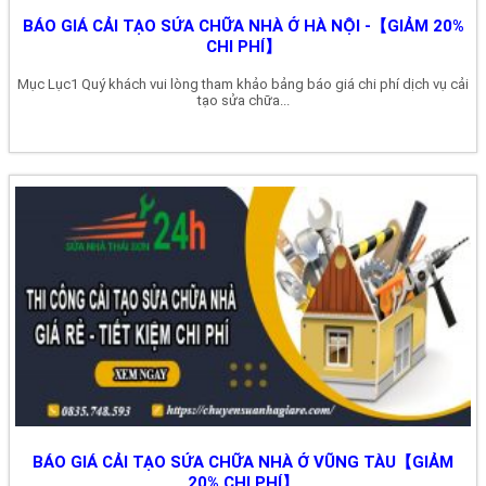
BÁO GIÁ CẢI TẠO SỬA CHỮA NHÀ Ở HÀ NỘI -【GIẢM 20%
CHI PHÍ】
Mục Lục1 Quý khách vui lòng tham khảo bảng báo giá chi phí dịch vụ cải
tạo sửa chữa...
BÁO GIÁ CẢI TẠO SỬA CHỮA NHÀ Ở VŨNG TÀU【GIẢM
20% CHI PHÍ】