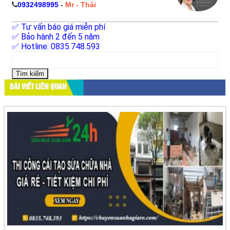
0932498995
-
Mr - Thái
✅ Tư vấn báo giá miễn phí
✅ Bảo hành 2 đến 5 năm
✅ Hotline: 0835.748.593
Tìm
kiếm
cho:
BÀI VIẾT LIÊN QUAN