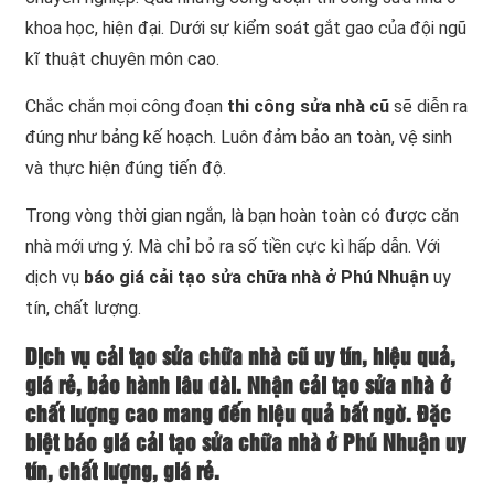
khoa học, hiện đại. Dưới sự kiểm soát gắt gao của đội ngũ
kĩ thuật chuyên môn cao.
Chắc chắn mọi công đoạn
thi công sửa nhà cũ
sẽ diễn ra
đúng như bảng kế hoạch. Luôn đảm bảo an toàn, vệ sinh
và thực hiện đúng tiến độ.
Trong vòng thời gian ngắn, là bạn hoàn toàn có được căn
nhà mới ưng ý. Mà chỉ bỏ ra số tiền cực kì hấp dẫn. Với
dịch vụ
báo giá cải tạo sửa chữa nhà ở Phú Nhuận
uy
tín, chất lượng.
Dịch vụ cải tạo sửa chữa nhà cũ uy tín, hiệu quả,
giá rẻ, bảo hành lâu dài. Nhận cải tạo sửa nhà ở
chất lượng cao mang đến hiệu quả bất ngờ. Đặc
biệt báo giá cải tạo sửa chữa nhà ở Phú Nhuận uy
tín, chất lượng, giá rẻ.