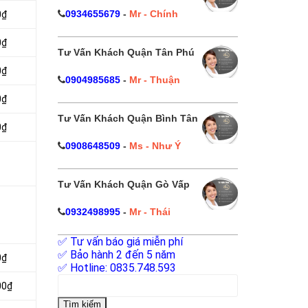
0934655679
-
Mr - Chính
0₫
0₫
Tư Vấn Khách Quận Tân Phú
0₫
0904985685
-
Mr - Thuận
0₫
Tư Vấn Khách Quận Bình Tân
0₫
0908648509
-
Ms - Như Ý
Tư Vấn Khách Quận Gò Vấp
0932498995
-
Mr - Thái
✅ Tư vấn báo giá miễn phí
✅ Bảo hành 2 đến 5 năm
0₫
✅ Hotline: 0835.748.593
Tìm
00₫
kiếm
cho: