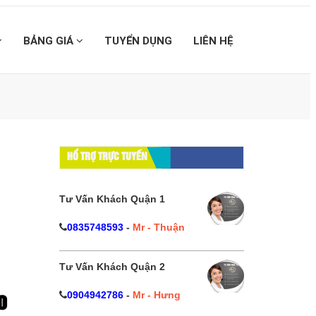
BẢNG GIÁ
TUYỂN DỤNG
LIÊN HỆ
HỔ TRỢ TRỰC TUYẾN
Tư Vấn Khách Quận 1
0835748593
-
Mr - Thuận
Tư Vấn Khách Quận 2
0904942786
-
Mr - Hưng
o