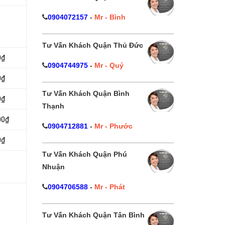
0904072157
-
Mr - Bình
Tư Vấn Khách Quận Thủ Đức
0₫
0904744975
-
Mr - Quý
0₫
Tư Vấn Khách Quận Bình
0₫
Thạnh
00₫
0904712881
-
Mr - Phước
0₫
Tư Vấn Khách Quận Phú
Nhuận
0904706588
-
Mr - Phát
Tư Vấn Khách Quận Tân Bình