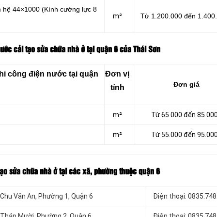
m hệ 44×1000 (Kính cường lực 8
m²
Từ 1.200.000 đến 1.400
ước cải tạo sửa chữa nhà ở tại quận 6 của Thái Sơn
hi công điện nước tại quận
Đơn vị
Đơn giá
tính
m²
Từ 65.000 đến 85.00
m²
Từ 55.000 đến 95.00
 tạo sửa chữa nhà ở tại các xã, phường thuộc quận 6
ở Chu Văn An, Phường 1, Quận 6
Điện thoại: 0835.748
ở Tháp Mười, Phường 2, Quận 6
Điện thoại: 0835.748