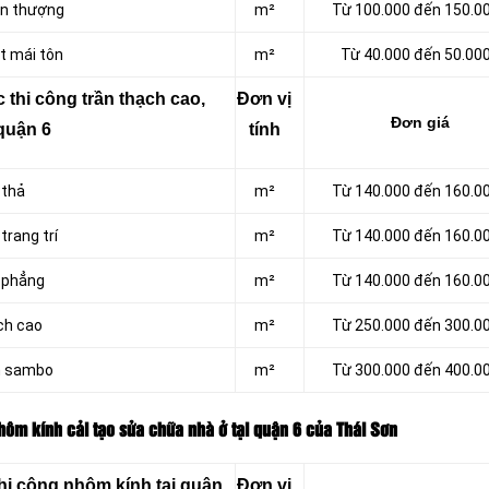
ân thượng
m²
Từ 100.000 đến 150.0
t mái tôn
m²
Từ 40.000 đến 50.00
 thi công trần thạch cao,
Đơn vị
Đơn giá
quận 6
tính
 thả
m²
Từ 140.000 đến 160.0
trang trí
m²
Từ 140.000 đến 160.0
 phẳng
m²
Từ 140.000 đến 160.0
ch cao
m²
Từ 250.000 đến 300.0
m sambo
m²
Từ 300.000 đến 400.0
hôm kính cải tạo sửa chữa nhà ở tại quận 6 của Thái Sơn
hi công nhôm kính tại quận
Đơn vị