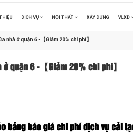
 THIỆU
DỊCH VỤ
NỘI THẤT
XÂY DỰNG
VLXD
hữa nhà ở quận 6 -【Giảm 20% chi phí】
hà ở quận 6 -【Giảm 20% chi phí】
o bảng báo giá chi phí dịch vụ cải tạ