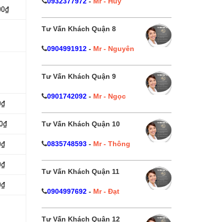
0932377972
-
Mr - Huy
00₫
Tư Vấn Khách Quận 8
0904991912
-
Mr - Nguyên
Tư Vấn Khách Quận 9
0901742092
-
Mr - Ngọc
0₫
Tư Vấn Khách Quận 10
0₫
0835748593
-
Mr - Thông
0₫
0₫
Tư Vấn Khách Quận 11
0₫
0904997692
-
Mr - Đạt
Tư Vấn Khách Quận 12