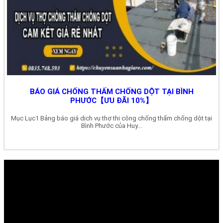
BÁO GIÁ CHỐNG THẤM CHỐNG DỘT TẠI BÌNH
PHƯỚC【ƯU ĐÃI 10%】
Mục Lục1 Bảng báo giá dịch vụ thợ thi công chống thấm chống dột tại
Bình Phước của Huy...