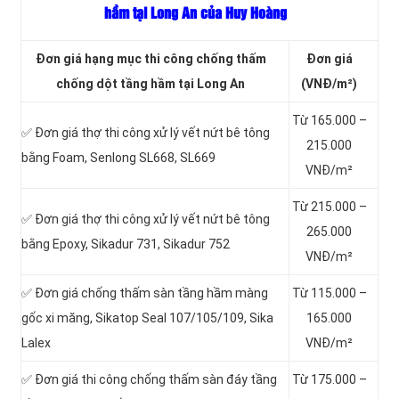
hầm tại Long An của Huy Hoàng
Đơn giá hạng mục thi công chống thấm
Đơn giá
chống dột tầng hầm tại Long An
(VNĐ/m²)
Từ 165.000 –
✅ Đơn giá thợ thi công xử lý vết nứt bê tông
215.000
bằng Foam, Senlong SL668, SL669
VNĐ/m²
Từ 215.000 –
✅ Đơn giá thợ thi công xử lý vết nứt bê tông
265.000
bằng Epoxy, Sikadur 731, Sikadur 752
VNĐ/m²
✅ Đơn giá chống thấm sàn tầng hầm màng
Từ 115.000 –
gốc xi măng, Sikatop Seal 107/105/109, Sika
165.000
Lalex
VNĐ/m²
✅ Đơn giá thi công chống thấm sàn đáy tầng
Từ 175.000 –