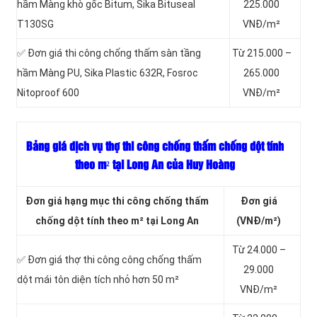
hầm Màng khò gốc Bitum, Sika Bituseal
225.000
T130SG
VNĐ/m²
✅ Đơn giá thi công chống thấm sàn tầng
Từ 215.000 –
hầm Màng PU, Sika Plastic 632R, Fosroc
265.000
Nitoproof 600
VNĐ/m²
Bảng giá dịch vụ thợ thi công chống thấm chống dột tính
theo m² tại Long An của Huy Hoàng
Đơn giá hạng mục thi công chống thấm
Đơn giá
chống dột tính theo m² tại Long An
(VNĐ/m²)
Từ 24.000 –
✅ Đơn giá thợ thi công công chống thấm
29.000
dột mái tôn diện tích nhỏ hơn 50 m²
VNĐ/m²