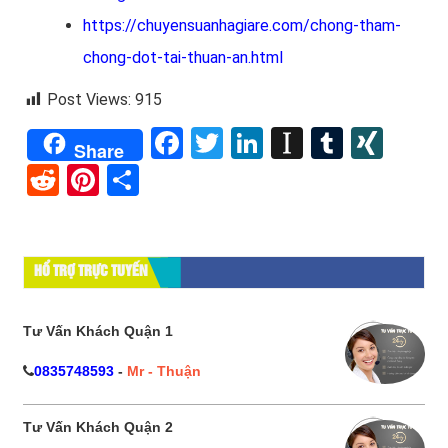
https://chuyensuanhagiare.com/chong-tham-
chong-dot-tai-thuan-an.html
Post Views:
915
Facebook
Twitter
LinkedIn
Instapape
Tumblr
XIN
Share
Reddit
Pinterest
Share
HỔ TRỢ TRỰC TUYẾN
Tư Vấn Khách Quận 1
0835748593
-
Mr - Thuận
Tư Vấn Khách Quận 2