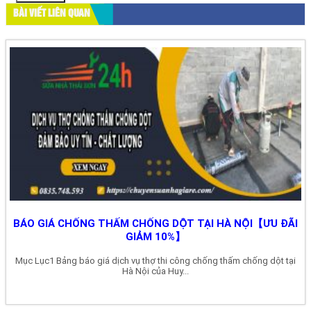
BÀI VIẾT LIÊN QUAN
BÁO GIÁ CHỐNG THẤM CHỐNG DỘT TẠI HÀ NỘI【ƯU ĐÃI
GIẢM 10%】
Mục Lục1 Bảng báo giá dịch vụ thợ thi công chống thấm chống dột tại
Hà Nội của Huy...