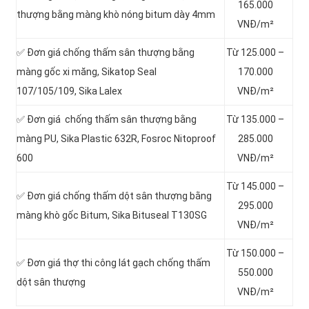
165.000
thượng bằng màng khò nóng bitum dày 4mm
VNĐ/m²
✅ Đơn giá chống thấm sân thượng bằng
Từ 125.000 –
màng gốc xi măng, Sikatop Seal
170.000
107/105/109, Sika Lalex
VNĐ/m²
✅ Đơn giá chống thấm sân thượng bằng
Từ 135.000 –
màng PU, Sika Plastic 632R, Fosroc Nitoproof
285.000
600
VNĐ/m²
Từ 145.000 –
✅ Đơn giá chống thấm dột sân thượng bằng
295.000
màng khò gốc Bitum, Sika Bituseal T130SG
VNĐ/m²
Từ 150.000 –
✅ Đơn giá thợ thi công lát gạch chống thấm
550.000
dột sân thượng
VNĐ/m²