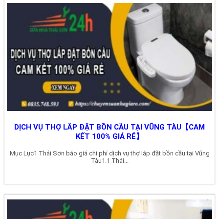
DỊCH VỤ THỢ LẮP ĐẶT BỒN CẦU TẠI VŨNG TÀU【CAM
KẾT 100% GIÁ RẺ】
Mục Lục1 Thái Sơn báo giá chi phí dịch vụ thợ lắp đặt bồn cầu tại Vũng
Tàu1.1 Thái...