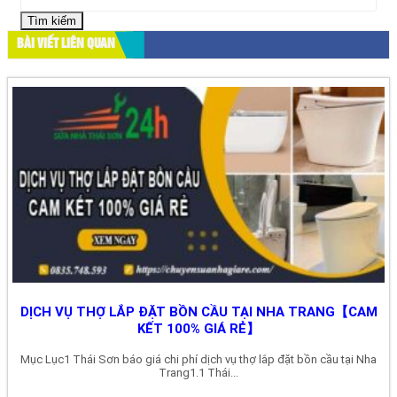
kiếm
cho:
BÀI VIẾT LIÊN QUAN
DỊCH VỤ THỢ LẮP ĐẶT BỒN CẦU TẠI NHA TRANG【CAM
KẾT 100% GIÁ RẺ】
Mục Lục1 Thái Sơn báo giá chi phí dịch vụ thợ lắp đặt bồn cầu tại Nha
Trang1.1 Thái...