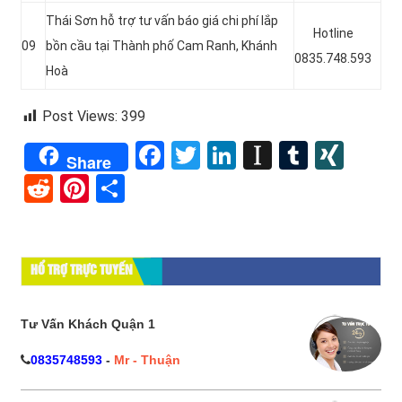
Thái Sơn hỗ trợ tư vấn báo giá chi phí lắp
Hotline
09
bồn cầu tại Thành phố Cam Ranh, Khánh
0835.748.593
Hoà
Post Views:
399
Facebook
Twitter
LinkedIn
Instapape
Tumblr
XIN
Share
Reddit
Pinterest
Share
HỔ TRỢ TRỰC TUYẾN
Tư Vấn Khách Quận 1
0835748593
-
Mr - Thuận