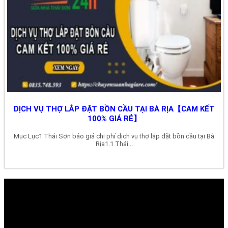
DỊCH VỤ THỢ LẮP ĐẶT BỒN CẦU TẠI BÀ RỊA【CAM KẾT
100% GIÁ RẺ】
Mục Lục1 Thái Sơn báo giá chi phí dịch vụ thợ lắp đặt bồn cầu tại Bà
Rịa1.1 Thái...