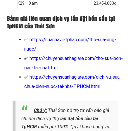
K29 – Xám
23.454.000₫
Bảng giá liên quan dịch vụ lắp đặt bồn cầu tại
TpHCM của Thái Sơn
✅
https://suanhavietphap.com/tho-sua-ong-
nuoc/
✅
https://chuyensuanhagiare.com/tho-sua-bon-
cau-tai-nha.html
✅
https://chuyensuanhagiare.com/dich-vu-sua-
chua-dien-nuoc-tai-nha-TPHCM.html
Chú ý:
Thái Sơn hỗ trợ tư vấn báo giá
chi phí dịch vụ thợ
lắp đặt bồn cầu tại
TpHCM
miễn phí 100%.
Quý khách hàng vui