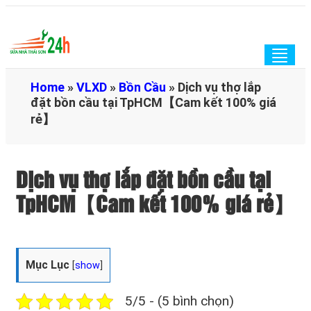
Togg
navig
Home
»
VLXD
»
Bồn Cầu
»
Dịch vụ thợ lắp
đặt bồn cầu tại TpHCM【Cam kết 100% giá
rẻ】
Dịch vụ thợ lắp đặt bồn cầu tại
TpHCM【Cam kết 100% giá rẻ】
Mục Lục
[
show
]
5/5 - (5 bình chọn)