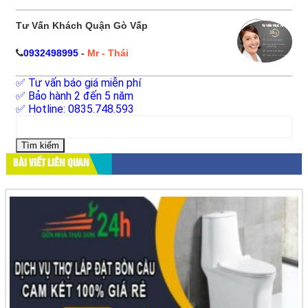
Tư Vấn Khách Quận Gò Vấp
0932498995
-
Mr - Thái
✅ Tư vấn báo giá miễn phí
✅ Bảo hành 2 đến 5 năm
✅ Hotline: 0835.748.593
Tìm
kiếm
cho:
BÀI VIẾT LIÊN QUAN