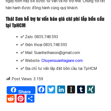
ngay hôm nay để được tư vấn và hỗ trợ nhé. Chúng tôi rất
hân hạnh được đồng hành cùng quý khách.
Thái Sơn hỗ trợ tư vấn báo giá chi phí lắp bồn cầu
tại TpHCM
✅
Zalo: 0835.748.593
✅
Điện thoại 0835.748.593
✅
Mail: Suanhathaison@gmail.com
✅
Website:
Chuyensuanhagiare.com
✅
Địa chỉ tư vấn lắp đặt bồn cầu tại TpHCM
Post Views:
3.159
Facebook
Twitter
LinkedIn
Instapape
Tumblr
XIN
Share
Reddit
Pinterest
Share