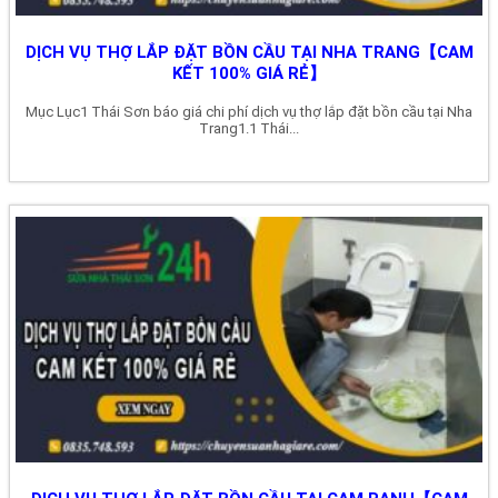
DỊCH VỤ THỢ LẮP ĐẶT BỒN CẦU TẠI NHA TRANG【CAM
KẾT 100% GIÁ RẺ】
Mục Lục1 Thái Sơn báo giá chi phí dịch vụ thợ lắp đặt bồn cầu tại Nha
Trang1.1 Thái...