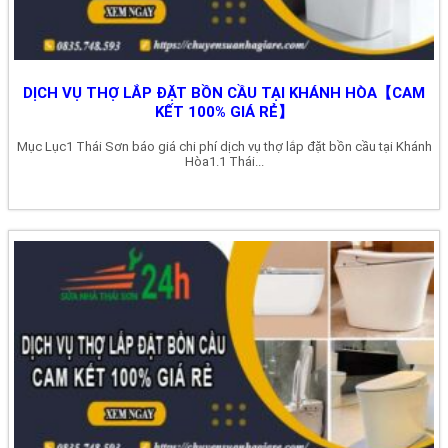
DỊCH VỤ THỢ LẮP ĐẶT BỒN CẦU TẠI KHÁNH HÒA【CAM
KẾT 100% GIÁ RẺ】
Mục Lục1 Thái Sơn báo giá chi phí dịch vụ thợ lắp đặt bồn cầu tại Khánh
Hòa1.1 Thái...