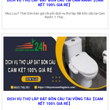
DỊCH VỤ THỢ LẮP ĐẶT BỒN CẦU TẠI CAM RANH【CAM
KẾT 100% GIÁ RẺ】
Mục Lục1 Thái Sơn báo giá chi phí dịch vụ thợ lắp đặt bồn cầu tại Cam
Ranh1.1 Thái...
DỊCH VỤ THỢ LẮP ĐẶT BỒN CẦU TẠI VŨNG TÀU【CAM
KẾT 100% GIÁ RẺ】