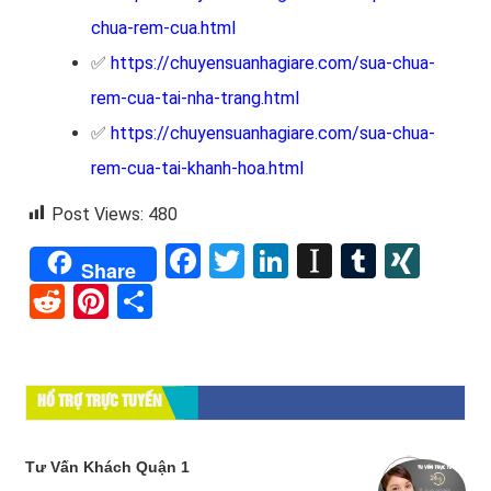
chua-rem-cua.html
✅
https://chuyensuanhagiare.com/sua-chua-
rem-cua-tai-nha-trang.html
✅
https://chuyensuanhagiare.com/sua-chua-
rem-cua-tai-khanh-hoa.html
Post Views:
480
Facebook
Twitter
LinkedIn
Instapape
Tumblr
XIN
Share
Reddit
Pinterest
Share
HỔ TRỢ TRỰC TUYẾN
Tư Vấn Khách Quận 1