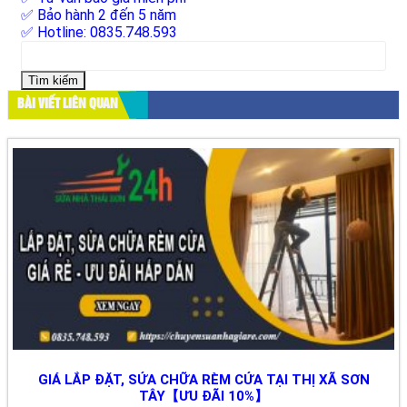
✅ Bảo hành 2 đến 5 năm
✅ Hotline: 0835.748.593
Tìm
kiếm
cho:
BÀI VIẾT LIÊN QUAN
GIÁ LẮP ĐẶT, SỬA CHỮA RÈM CỬA TẠI THỊ XÃ SƠN
TÂY【ƯU ĐÃI 10%】