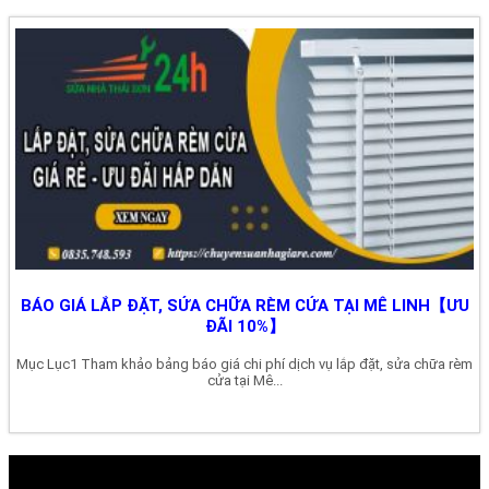
BÁO GIÁ LẮP ĐẶT, SỬA CHỮA RÈM CỬA TẠI MÊ LINH【ƯU
ĐÃI 10%】
Mục Lục1 Tham khảo bảng báo giá chi phí dịch vụ lắp đặt, sửa chữa rèm
cửa tại Mê...