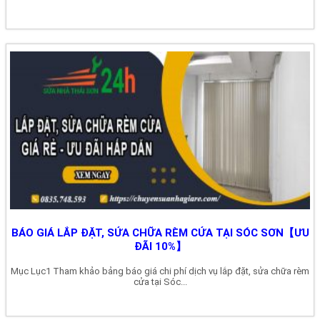
BÁO GIÁ LẮP ĐẶT, SỬA CHỮA RÈM CỬA TẠI SÓC SƠN【ƯU
ĐÃI 10%】
Mục Lục1 Tham khảo bảng báo giá chi phí dịch vụ lắp đặt, sửa chữa rèm
cửa tại Sóc...