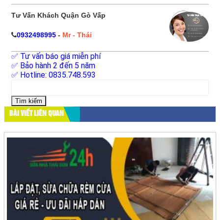
Tư Vấn Khách Quận Gò Vấp
0932498995
-
Mr - Thái
✅ Tư vấn báo giá miễn phí
✅ Bảo hành 2 đến 5 năm
✅ Hotline: 0835.748.593
Tìm
kiếm
cho:
BÀI VIẾT LIÊN QUAN