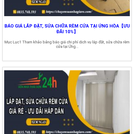
BÁO GIÁ LẮP ĐẶT, SỬA CHỮA RÈM CỬA TẠI ỨNG HÒA【ƯU
ĐÃI 10%】
Mục Lục1 Tham khảo bảng báo giá chi phí dịch vụ lắp đặt, sửa chữa rèm
cửa tại Ứng...