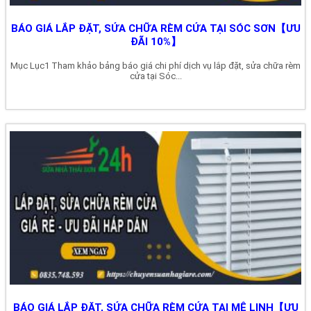
BÁO GIÁ LẮP ĐẶT, SỬA CHỮA RÈM CỬA TẠI SÓC SƠN【ƯU
ĐÃI 10%】
Mục Lục1 Tham khảo bảng báo giá chi phí dịch vụ lắp đặt, sửa chữa rèm
cửa tại Sóc...
BÁO GIÁ LẮP ĐẶT, SỬA CHỮA RÈM CỬA TẠI MÊ LINH【ƯU