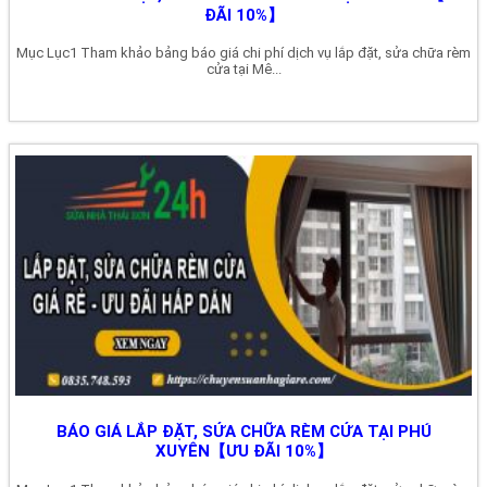
ĐÃI 10%】
Mục Lục1 Tham khảo bảng báo giá chi phí dịch vụ lắp đặt, sửa chữa rèm
cửa tại Mê...
BÁO GIÁ LẮP ĐẶT, SỬA CHỮA RÈM CỬA TẠI PHÚ
XUYÊN【ƯU ĐÃI 10%】