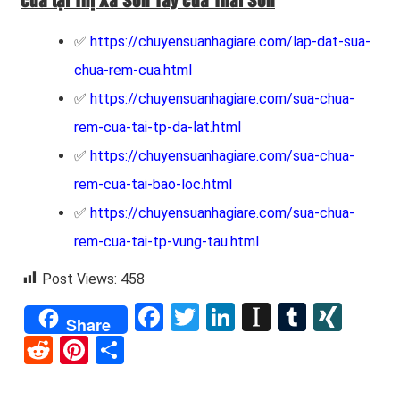
cửa tại Thị Xã Sơn Tây của Thái Sơn
✅
https://chuyensuanhagiare.com/lap-dat-sua-
chua-rem-cua.html
✅
https://chuyensuanhagiare.com/sua-chua-
rem-cua-tai-tp-da-lat.html
✅
https://chuyensuanhagiare.com/sua-chua-
rem-cua-tai-bao-loc.html
✅
https://chuyensuanhagiare.com/sua-chua-
rem-cua-tai-tp-vung-tau.html
Post Views:
458
Facebook
Twitter
LinkedIn
Instapape
Tumblr
XIN
Share
Reddit
Pinterest
Share