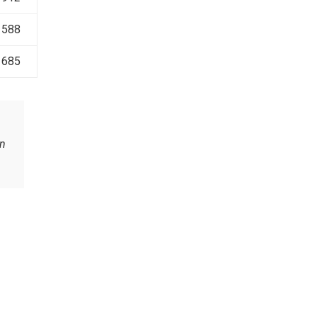
 588
 685
n