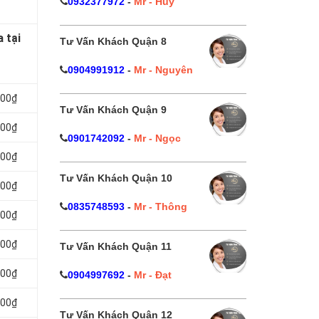
0932377972
-
Mr - Huy
 tại
Tư Vấn Khách Quận 8
0904991912
-
Mr - Nguyên
000₫
Tư Vấn Khách Quận 9
000₫
0901742092
-
Mr - Ngọc
000₫
Tư Vấn Khách Quận 10
000₫
0835748593
-
Mr - Thông
000₫
000₫
Tư Vấn Khách Quận 11
000₫
0904997692
-
Mr - Đạt
000₫
Tư Vấn Khách Quận 12