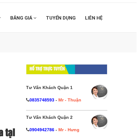
BẢNG GIÁ
TUYỂN DỤNG
LIÊN HỆ
HỔ TRỢ TRỰC TUYẾN
Tư Vấn Khách Quận 1
0835748593
-
Mr - Thuận
Tư Vấn Khách Quận 2
0904942786
-
Mr - Hưng
 tại