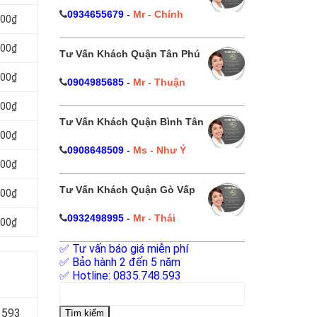
0934655679
-
Mr - Chính
000₫
000₫
Tư Vấn Khách Quận Tân Phú
000₫
0904985685
-
Mr - Thuận
000₫
Tư Vấn Khách Quận Bình Tân
000₫
0908648509
-
Ms - Như Ý
000₫
Tư Vấn Khách Quận Gò Vấp
000₫
0932498995
-
Mr - Thái
000₫
✅ Tư vấn báo giá miễn phí
✅ Bảo hành 2 đến 5 năm
✅ Hotline: 0835.748.593
Tìm
kiếm
 593
cho: