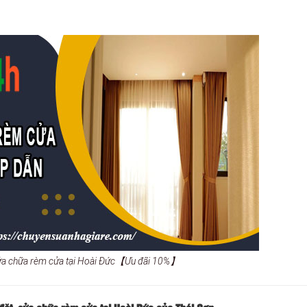
 sửa chữa rèm cửa tại Hoài Đức【Ưu đãi 10%】