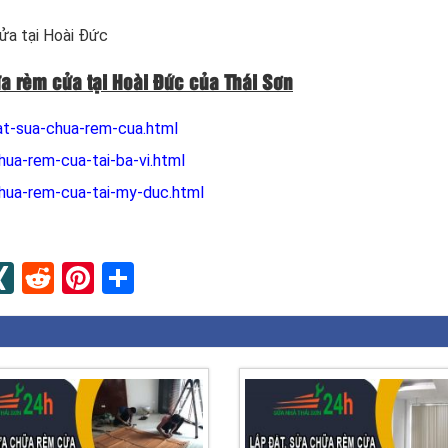
cửa
tại Hoài Đức
ữa rèm cửa tại Hoài Đức của Thái Sơn
at-sua-chua-rem-cua.html
ua-rem-cua-tai-ba-vi.html
hua-rem-cua-tai-my-duc.html
n
apaper
umblr
XING
Reddit
Pinterest
Share