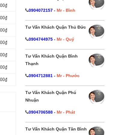
000₫
0904072157
-
Mr - Bình
000₫
Tư Vấn Khách Quận Thủ Đức
000₫
0904744975
-
Mr - Quý
000₫
000₫
Tư Vấn Khách Quận Bình
Thạnh
000₫
0904712881
-
Mr - Phước
000₫
Tư Vấn Khách Quận Phú
Nhuận
0904706588
-
Mr - Phát
Tư Vấn Khách Quận Tân Bình