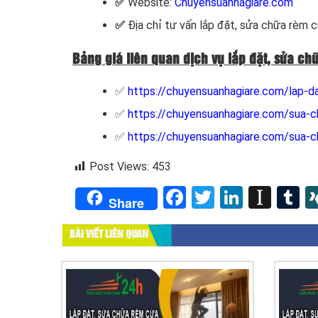
✅
Website:
Chuyensuanhagiare.com
✅
Địa chỉ tư vấn lắp đặt, sửa chữa rèm 
Bảng giá liên quan dịch vụ lắp đặt, sửa ch
✅
https://chuyensuanhagiare.com/lap-d
✅
https://chuyensuanhagiare.com/sua-ch
✅
https://chuyensuanhagiare.com/sua-c
Post Views:
453
Facebook
Twitter
LinkedI
Inst
T
Share
BÀI VIẾT LIÊN QUAN