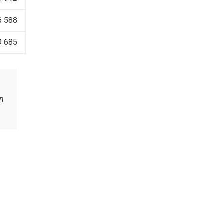
6 588
9 685
n