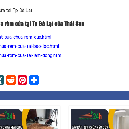
cửa
tại Tp Đà Lạt
ữa rèm cửa tại Tp Đà Lạt của Thái Sơn
at-sua-chua-rem-cua.html
hua-rem-cua-tai-bao-loc.html
hua-rem-cua-tai-lam-dong.html
n
apaper
umblr
XING
Reddit
Pinterest
Share