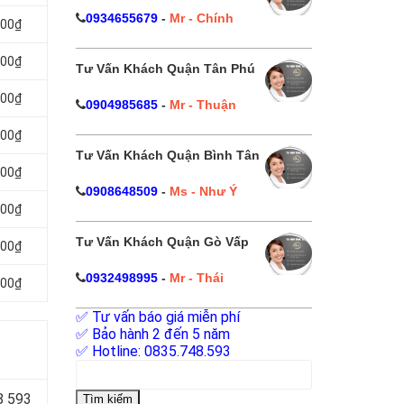
0934655679
-
Mr - Chính
000₫
000₫
Tư Vấn Khách Quận Tân Phú
000₫
0904985685
-
Mr - Thuận
000₫
Tư Vấn Khách Quận Bình Tân
000₫
0908648509
-
Ms - Như Ý
000₫
Tư Vấn Khách Quận Gò Vấp
000₫
0932498995
-
Mr - Thái
000₫
✅ Tư vấn báo giá miễn phí
✅ Bảo hành 2 đến 5 năm
✅ Hotline: 0835.748.593
Tìm
kiếm
8 593
cho: