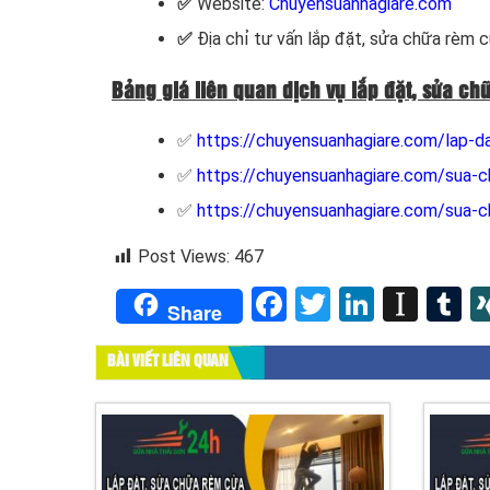
✅
Website:
Chuyensuanhagiare.com
✅
Địa chỉ tư vấn lắp đặt, sửa chữa rèm 
Bảng giá liên quan dịch vụ lắp đặt, sửa ch
✅
https://chuyensuanhagiare.com/lap-d
✅
https://chuyensuanhagiare.com/sua-c
✅
https://chuyensuanhagiare.com/sua-c
Post Views:
467
Facebook
Twitter
LinkedI
Inst
T
Share
BÀI VIẾT LIÊN QUAN