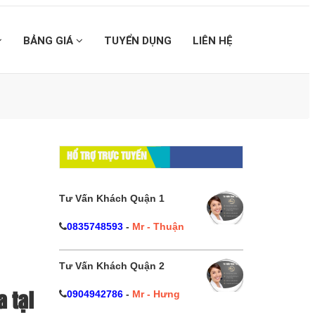
BẢNG GIÁ
TUYỂN DỤNG
LIÊN HỆ
HỔ TRỢ TRỰC TUYẾN
Tư Vấn Khách Quận 1
0835748593
-
Mr - Thuận
Tư Vấn Khách Quận 2
0904942786
-
Mr - Hưng
 tại