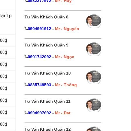
0932377972
-
Mr - Huy
tại Tp
Tư Vấn Khách Quận 8
0904991912
-
Mr - Nguyên
000₫
Tư Vấn Khách Quận 9
000₫
0901742092
-
Mr - Ngọc
000₫
Tư Vấn Khách Quận 10
000₫
0835748593
-
Mr - Thông
000₫
000₫
Tư Vấn Khách Quận 11
000₫
0904997692
-
Mr - Đạt
000₫
Tư Vấn Khách Quận 12