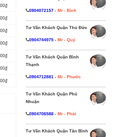
000₫
0904072157
-
Mr - Bình
000₫
Tư Vấn Khách Quận Thủ Đức
000₫
0904744975
-
Mr - Quý
000₫
000₫
Tư Vấn Khách Quận Bình
Thạnh
000₫
0904712881
-
Mr - Phước
000₫
Tư Vấn Khách Quận Phú
Nhuận
0904706588
-
Mr - Phát
Tư Vấn Khách Quận Tân Bình