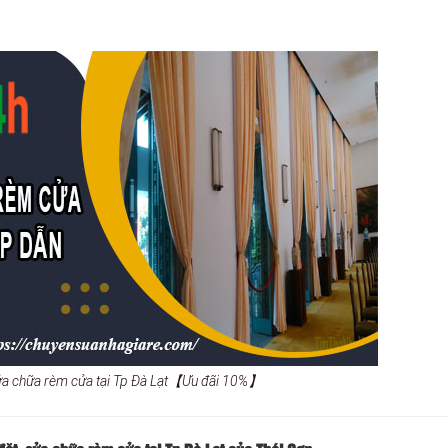
sửa chữa rèm cửa tại Tp Đà Lạt【Ưu đãi 10%】