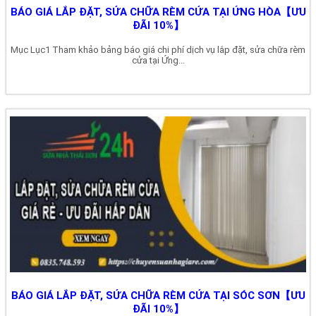
BÁO GIÁ LẮP ĐẶT, SỬA CHỮA RÈM CỬA TẠI ỨNG HÒA【ƯU
ĐÃI 10%】
Mục Lục1 Tham khảo bảng báo giá chi phí dịch vụ lắp đặt, sửa chữa rèm
cửa tại Ứng...
BÁO GIÁ LẮP ĐẶT, SỬA CHỮA RÈM CỬA TẠI SÓC SƠN【ƯU
ĐÃI 10%】