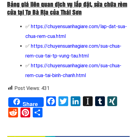
Bảng giá liên quan dịch vụ lắp đặt, sửa chữa rèm
cửa tại Tp Bà Rịa của Thái Sơn
✅
https://chuyensuanhagiare.com/lap-dat-sua-
chua-rem-cua.html
✅
https://chuyensuanhagiare.com/sua-chua-
rem-cua-tai-tp-vung-tau.html
✅
https://chuyensuanhagiare.com/sua-chua-
rem-cua-tai-binh-chanh.html
Post Views:
431
Facebook
Twitter
LinkedIn
Instapape
Tumblr
XIN
Share
Reddit
Pinterest
Share