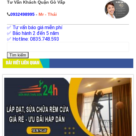
Tư Vấn Khách Quận Gò Vấp
0932498995
-
Mr - Thái
✅ Tư vấn báo giá miễn phí
✅ Bảo hành 2 đến 5 năm
✅ Hotline: 0835.748.593
Tìm
kiếm
cho:
BÀI VIẾT LIÊN QUAN