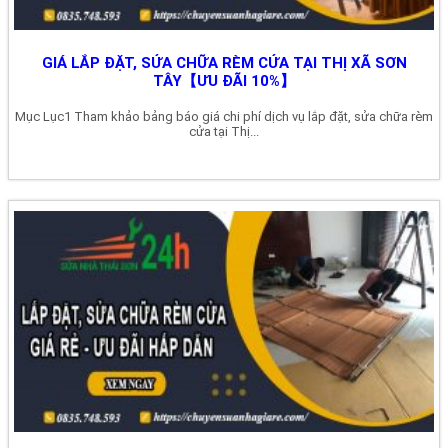
GIÁ LẮP ĐẶT, SỬA CHỮA RÈM CỬA TẠI THỊ XÃ SƠN
TÂY【ƯU ĐÃI 10%】
Mục Lục1 Tham khảo bảng báo giá chi phí dịch vụ lắp đặt, sửa chữa rèm
cửa tại Thị...