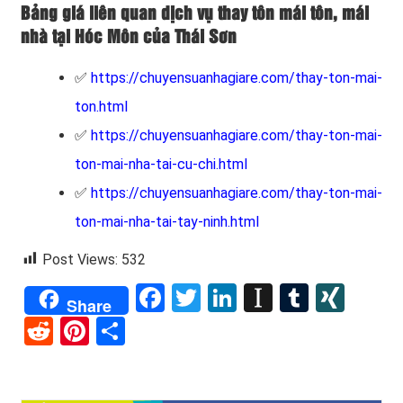
Bảng giá liên quan dịch vụ thay tôn mái tôn, mái
nhà tại Hóc Môn của Thái Sơn
✅
https://chuyensuanhagiare.com/thay-ton-mai-
ton.html
✅
https://chuyensuanhagiare.com/thay-ton-mai-
ton-mai-nha-tai-cu-chi.html
✅
https://chuyensuanhagiare.com/thay-ton-mai-
ton-mai-nha-tai-tay-ninh.html
Post Views:
532
Facebook
Twitter
LinkedIn
Instapape
Tumblr
XIN
Share
Reddit
Pinterest
Share