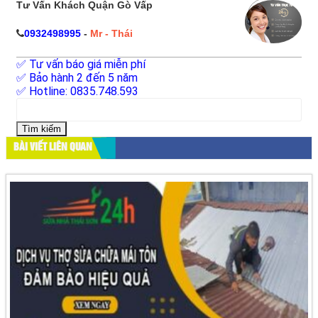
Tư Vấn Khách Quận Gò Vấp
0932498995
-
Mr - Thái
✅ Tư vấn báo giá miễn phí
✅ Bảo hành 2 đến 5 năm
✅ Hotline: 0835.748.593
Tìm
kiếm
cho:
BÀI VIẾT LIÊN QUAN