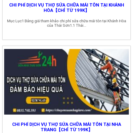
CHI PHÍ DỊCH VỤ THỢ SỬA CHỮA MÁI TÔN TẠI KHÁNH
HÒA【CHỈ TỪ 199K】
Mục Lục1 Bảng giá tham khảo chi phí sửa chữa mái tôn tại Khánh Hòa
của Thái Sơn1.1 Thái...
CHI PHÍ DỊCH VỤ THỢ SỬA CHỮA MÁI TÔN TẠI NHA
TRANG【CHỈ TỪ 199K】