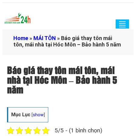
Togg
navig
Home
»
MÁI TÔN
»
Báo giá thay tôn mái
tôn, mái nhà tại Hóc Môn – Bảo hành 5 năm
Báo giá thay tôn mái tôn, mái
nhà tại Hóc Môn – Bảo hành 5
năm
Mục Lục
[
show
]
5/5 - (1 bình chọn)