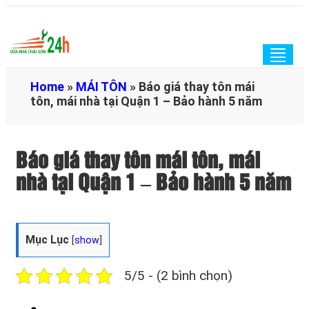
Togg
navig
Home
»
MÁI TÔN
»
Báo giá thay tôn mái
tôn, mái nhà tại Quận 1 – Bảo hành 5 năm
Báo giá thay tôn mái tôn, mái
nhà tại Quận 1 – Bảo hành 5 năm
Mục Lục
[
show
]
5/5 - (2 bình chọn)