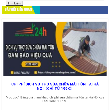
cho:
BÀI VIẾT LIÊN QUAN
CHI PHÍ DỊCH VỤ THỢ SỬA CHỮA MÁI TÔN TẠI HÀ
NỘI【CHỈ TỪ 199K】
Mục Lục1 Bảng giá tham khảo chi phí sửa chữa mái tôn tại Hà Nội của
Thái Sơn1.1 Thái...