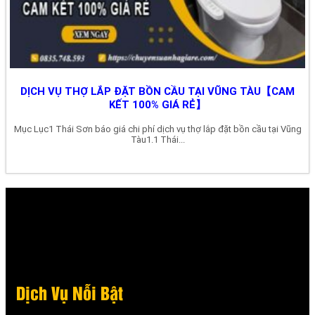
DỊCH VỤ THỢ LẮP ĐẶT BỒN CẦU TẠI VŨNG TÀU【CAM
KẾT 100% GIÁ RẺ】
Mục Lục1 Thái Sơn báo giá chi phí dịch vụ thợ lắp đặt bồn cầu tại Vũng
Tàu1.1 Thái...
Dịch Vụ Nỗi Bật