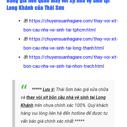
Bảng giá liên quan thay vòi xịt nhà vệ sinh tại
Long Khánh của Thái Sơn
🎁
https://chuyensuanhagiare.com/thay-voi-xit-
bon-cau-nha-ve-sinh-tai-tphcm.html
🎁
https://chuyensuanhagiare.com/thay-voi-xit-
bon-cau-nha-ve-sinh-tai-long-thanh.html
🎁
https://chuyensuanhagiare.com/thay-voi-xit-
bon-cau-nha-ve-sinh-tai-nhon-trach.html
*****
Lưu ý:
Thái Sơn báo giá sửa chữa
và
thay vòi xịt bồn cầu nhà vệ sinh tại Long
Khánh
trên chưa chính xác 100%. Quý khách
hàng vui lòng liên hệ đến hotline để được tư
vấn báo giá chính xác nhất.*****