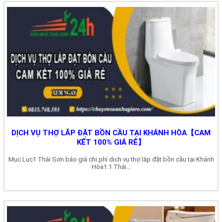
DỊCH VỤ THỢ LẮP ĐẶT BỒN CẦU TẠI KHÁNH HÒA【CAM
KẾT 100% GIÁ RẺ】
Mục Lục1 Thái Sơn báo giá chi phí dịch vụ thợ lắp đặt bồn cầu tại Khánh
Hòa1.1 Thái...