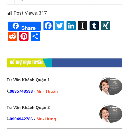
Post Views:
317
Facebook
Twitter
LinkedIn
Instapape
Tumblr
XIN
Share
Reddit
Pinterest
Share
HỔ TRỢ TRỰC TUYẾN
Tư Vấn Khách Quận 1
0835748593
-
Mr - Thuận
Tư Vấn Khách Quận 2
0904942786
-
Mr - Hưng