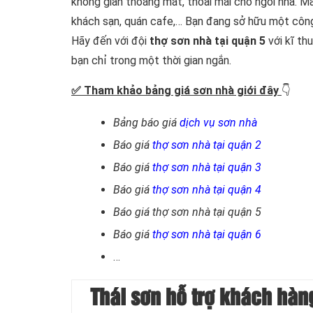
không gian thoáng mát, thoải mái cho ngôi nhà. M
khách sạn, quán cafe,… Bạn đang sở hữu một côn
Hãy đến với đội
thợ sơn nhà tại quận 5
với kĩ th
bạn chỉ trong một thời gian ngắn.
✅ Tham khảo bảng giá sơn nhà giới đây
👇
Bảng báo giá
dịch vụ sơn nhà
Báo giá
thợ sơn nhà tại quận 2
Báo giá
thợ sơn nhà tại quận 3
Báo giá
thợ sơn nhà tại quận 4
Báo giá thợ sơn nhà tại quận 5
Báo giá
thợ sơn nhà tại quận 6
…
Thái sơn hỗ trợ khách hàng