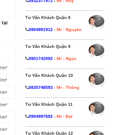
0932377972
-
Mr - Huy
Tư Vấn Khách Quận 8
 tại
0904991912
-
Mr - Nguyên
Tư Vấn Khách Quận 9
0901742092
-
Mr - Ngọc
₫/m²
Tư Vấn Khách Quận 10
₫/m²
0835748593
-
Mr - Thông
₫/m²
Tư Vấn Khách Quận 11
₫/m²
0904997692
-
Mr - Đạt
₫/m²
₫/m²
Tư Vấn Khách Quận 12