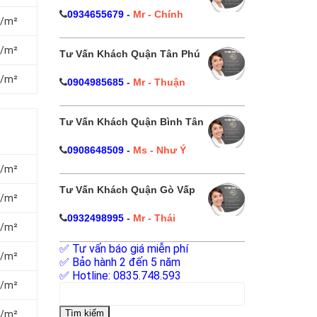
0934655679
-
Mr - Chính
₫/m²
₫/m²
Tư Vấn Khách Quận Tân Phú
₫/m²
0904985685
-
Mr - Thuận
Tư Vấn Khách Quận Bình Tân
0908648509
-
Ms - Như Ý
₫/m²
Tư Vấn Khách Quận Gò Vấp
₫/m²
0932498995
-
Mr - Thái
₫/m²
✅ Tư vấn báo giá miễn phí
₫/m²
✅ Bảo hành 2 đến 5 năm
✅ Hotline: 0835.748.593
₫/m²
Tìm
kiếm
cho:
₫/m²