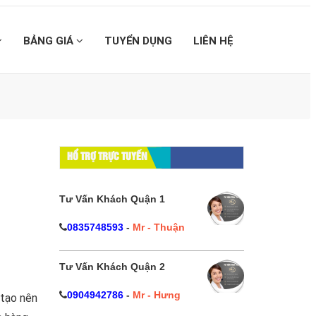
BẢNG GIÁ
TUYỂN DỤNG
LIÊN HỆ
HỔ TRỢ TRỰC TUYẾN
Tư Vấn Khách Quận 1
0835748593
-
Mr - Thuận
Tư Vấn Khách Quận 2
0904942786
-
Mr - Hưng
 tạo nên