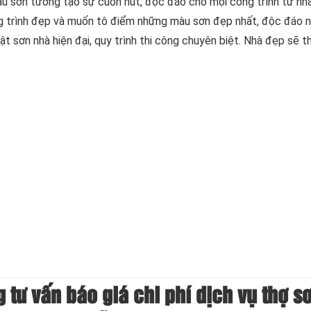
àu sơn tường tạo sự cuốn hút, độc đáo cho mọi công trình từ nh
g trình đẹp và muốn tô điểm những màu sơn đẹp nhất, độc đáo n
uật sơn nhà hiện đại, quy trình thi công chuyên biệt. Nhà đẹp sẽ 
 tư vấn báo giá chi phí dịch vụ thợ s