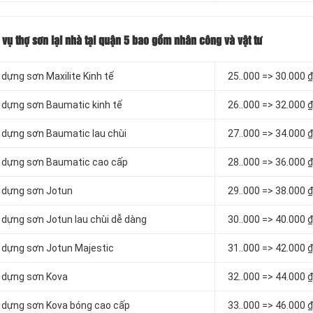
h vụ thợ sơn lại nhà tại quận 5 bao gồm nhân công và vật tư
 dựng sơn Maxilite Kinh tế
2
5..000 => 30.000 
ử dựng sơn Baumatic kinh tế
2
6..000 => 32.000 
ử dựng sơn Baumatic lau chùi
2
7..000 => 34.000 
sử dựng sơn Baumatic cao cấp
2
8..000 => 36.000 
sử dựng sơn Jotun
2
9..000 => 38.000 
ử dựng sơn Jotun lau chùi dễ dàng
3
0..000 => 40.000 
sử dựng sơn Jotun Majestic
3
1..000 => 42.000 
ử dựng sơn Kova
3
2..000 => 44.000 
sử dựng sơn Kova bóng cao cấp
3
3..000 => 46.000 