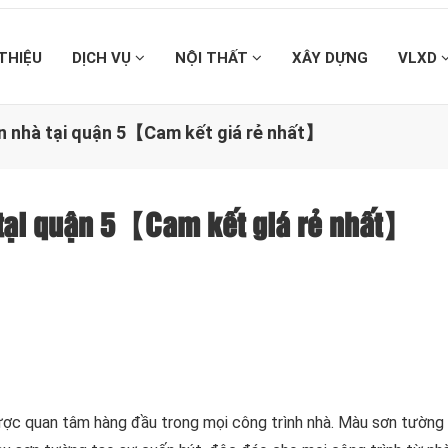
 THIỆU
DỊCH VỤ
NỘI THẤT
XÂY DỰNG
VLXD
ơn nhà tại quận 5【Cam kết giá rẻ nhất】
à tại quận 5【Cam kết giá rẻ nhất】
ợc quan tâm hàng đầu trong mọi công trình nhà. Màu sơn tường