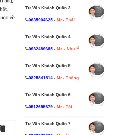
à hàng,
Tư Vấn Khách Quận 3
hất.
thuộc về
0835904625
-
Mr - Thái
Tư Vấn Khách Quận 4
0932489685
-
Ms - Như Ý
Tư Vấn Khách Quận 5
0825841514
-
Mr - Thắng
Tư Vấn Khách Quận 6
0912655679
-
Mr - Tài
Tư Vấn Khách Quận 7
ơn