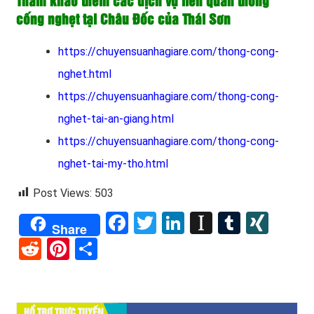
Tham khảo thêm các dịch vụ liên quan thông
cống nghẹt tại Châu Đốc của Thái Sơn
https://chuyensuanhagiare.com/thong-cong-
nghet.html
https://chuyensuanhagiare.com/thong-cong-
nghet-tai-an-giang.html
https://chuyensuanhagiare.com/thong-cong-
nghet-tai-my-tho.html
Post Views:
503
Facebook
Twitter
LinkedIn
Instapape
Tumblr
XIN
Share
Reddit
Pinterest
Share
HỔ TRỢ TRỰC TUYẾN