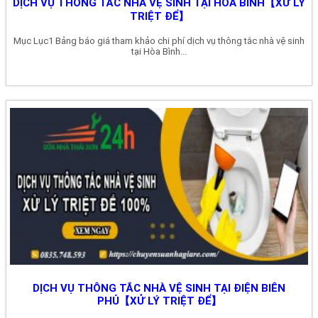
DỊCH VỤ THÔNG TẮC NHÀ VỆ SINH TẠI HÒA BÌNH【XỬ LÝ
TRIỆT ĐỂ】
Mục Lục1 Bảng báo giá tham khảo chi phí dịch vụ thông tắc nhà vệ sinh
tại Hòa Bình...
DỊCH VỤ THÔNG TẮC NHÀ VỆ SINH TẠI ĐIỆN BIÊN
PHỦ【XỬ LÝ TRIỆT ĐỂ】