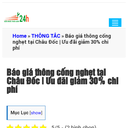
Togg
navig
Home
»
THÔNG TẮC
»
Báo giá thông cống
nghẹt tại Châu Đốc | Ưu đãi giảm 30% chi
phí
Báo giá thông cống nghẹt tại
Châu Đốc | Ưu đãi giảm 30% chi
phí
Mục Lục
[
show
]
5/5 - (2 bình chọn)