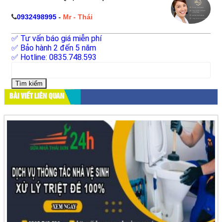
0932498995
-
Mr - Thái
✅ Tư vấn báo giá miễn phí
✅ Bảo hành 2 đến 5 năm
✅ Hotline: 0835.748.593
Tìm
kiếm
cho:
BÀI VIẾT LIÊN QUAN